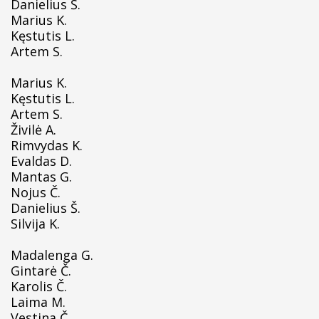
Danielius Š.
Marius K.
Kęstutis L.
Artem S.
Marius K.
Kęstutis L.
Artem S.
Živilė A.
R
imvydas K.
Evaldas D.
Mantas G.
Nojus Č.
Danielius Š.
Silvija
K.
Madalenga G.
Gintarė Č.
Kar
olis Č.
Laima M.
Vestina Č.