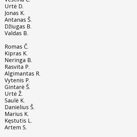
Urtė D.
Jonas K.
Antanas Š.
Džiugas B.
Valdas B.
Romas Č.
Kipras K.
Neringa B.
Rasvita P.
Algimantas R.
Vytenis P.
Gintarė Š.
Urtė Ž.
Saulė K.
Danielius Š.
Marius K.
Kęstutis L.
Artem S.