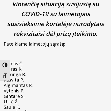
kintančią situaciją susijusią su
COVID-19
s
u laimėtojais
susisieksime kortelėje nurodytais
rekvizitais
i dėl prizų
įteikim
o
.
Pateikiame laimėtojų sąrašą:
Romas Č.
Įjungti didesnį kontrastą
Kipras K.
Neringa B.
Keisti teksto dydį
Rasvita P.
Algimantas R.
Vytenis P.
Gintarė Š.
Urtė Ž.
Saulė K.