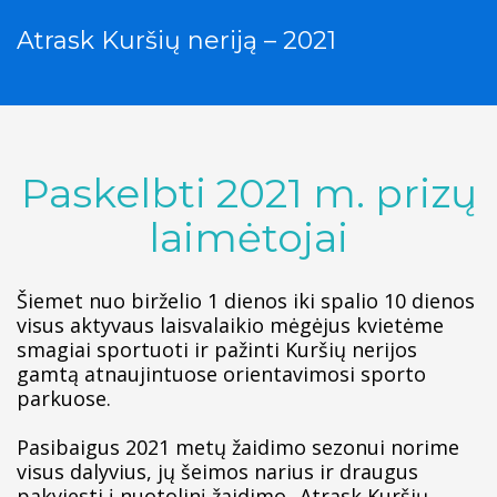
Atrask Kuršių neriją – 2021
Paskelbti 202
1
m. prizų
laimėtojai
Šiemet nuo birželio 1 dienos iki spalio 10 dienos
visus aktyvaus laisvalaikio mėgėjus kvietėme
smagiai sportuoti ir pažinti Kuršių nerijos
gamtą atnaujintuose orientavimosi sporto
parkuose.
Pasibaigus 2021 metų žaidimo sezonui norime
visus dalyvius, jų šeimos narius ir draugus
pakviesti į nuotolinį žaidimo „Atrask Kuršių