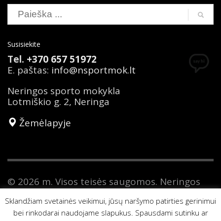
Search
Susisiekite
Tel.
+370 657 51972
E. paštas:
info@nsportmok.lt
Neringos sporto mokykla
Lotmiškio g. 2, Neringa
Žemėlapyje
© 2026 m. Visos teisės saugomos. Neringos
sporto mokykla yra savivaldybės biudžetinė
Sklandžiam svetainės veikimui, jūsų naršymo patirties gerinimui
įstaiga. Duomenys apie Neringos sporto
bei rinkodarai naudojame slapukus. Spausdami sutinku ar
mokyklą kaupiami ir saugomi Juridinių