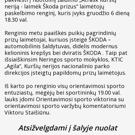
neriją - laimėk Škoda prizus“ laimėtojų
paskelbimo renginį, kuris įvyks gruodžio 6 dieną
18.30 val.
Renginio metu paaiškės puikių pagrindinių
prizų laimėtojai, kuriuos įsteigė ŠKODA –
automobilinis šaldytuvas, didelis modernus
kelioninis krepšys bei dviratis ŠKODA . Taip pat
išsiaiškinsim Neringos sporto mokyklos, KTIC
„Agila“, Kuršių nerijos nacionalinio parko
direkcijos įsteigtų papildomų prizų laimėtojus.
Iš karto po renginio visų orientavimosi sporto
entuziastų, mėgėjų bei sportininkų 19.00 val.
lauks įdomi
Orientavimosi sporto viktorina
su
orientavimosi sporto varžybų komentatoriumi
Viktoru Staišiūnu.
Atsižvelgdami į šalyje nuolat