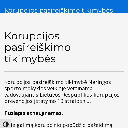
Korupcijos pasireiškimo tikimybės
Korupcijos
pasireiškimo
tikimybės
Korupcijos pasireiškimo tikimybė Neringos
sporto mokyklos veikloje vertinama
vadovaujantis Lietuvos Respublikos korupcijos
prevencijos įstatymo 10 straipsniu.
Puslapis atnaujinamas.
Apie galimą korupcinio pobūdžio pažeidimą
Įjungti didesnį kontrastą