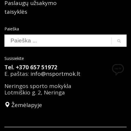
Paslaugų užsakymo
taisyklės
Paieška
Search
Susisiekite
Tel.
+370 657 51972
E. paštas:
info@nsportmok.lt
Neringos sporto mokykla
Lotmiškio g. 2, Neringa
Žemėlapyje