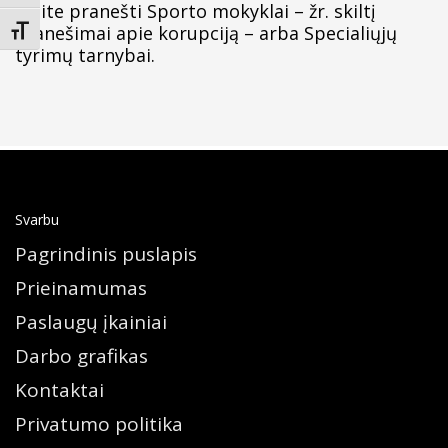
galite pranešti Sporto mokyklai – žr. skiltį
Pranešimai apie korupciją
– arba Specialiųjų
Keisti teksto dydį
tyrimų tarnybai.
Svarbu
Pagrindinis puslapis
Prieinamumas
Paslaugų įkainiai
Darbo grafikas
Kontaktai
Privatumo politika