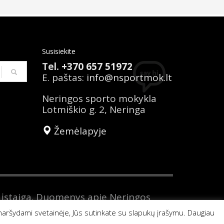
Susisiekite
Tel.
+370 657 51972
E. paštas:
info@nsportmok.lt
Neringos sporto mokykla
Lotmiškio g. 2, Neringa
Žemėlapyje
 įstaiga. Duomenys apie Neringos
Kodas 191716537. Tel. nr. +370 657
naršydami svetainėje, Jūs sutinkate su slapukų įrašymu. Daugiau