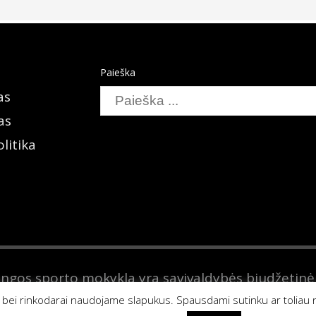
Paieška
Search
as
as
litika
ingos sporto mokykla yra savivaldybės biudžetinė
ridinių asmenų registre. Lotmiškio g. 2 Neringa. 
i bei rinkodarai naudojame slapukus. Spausdami sutinku ar toliau 