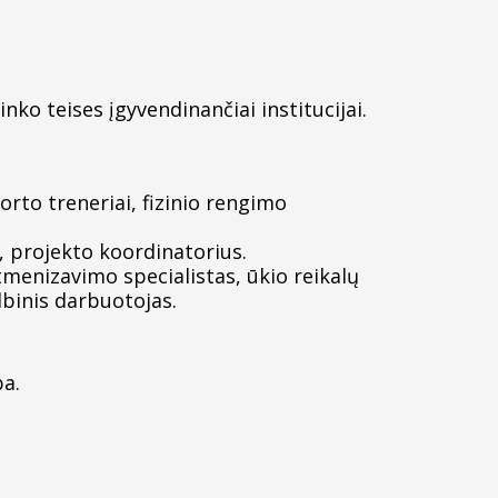
nko teises įgyvendinančiai institucijai.
rto treneriai, fizinio rengimo
, projekto koordinatorius.
tmenizavimo specialistas, ūkio reikalų
lbinis darbuotojas.
ba.