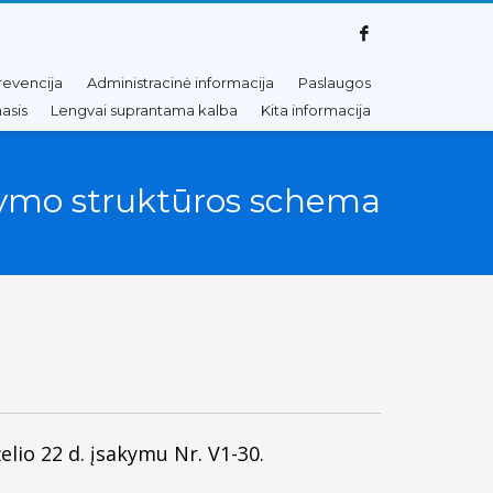
revencija
Administracinė informacija
Paslaugos
asis
Lengvai suprantama kalba
Kita informacija
ymo struktūros schema
lio 22 d. įsakymu Nr. V1-30.