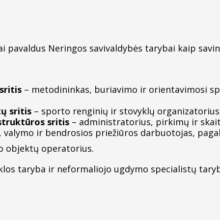
ai pavaldus Neringos savivaldybės tarybai kaip savini
ritis
– metodininkas, buriavimo ir orientavimosi spo
ų sritis
– sporto renginių ir stovyklų organizatorius
truktūros sritis
– administratorius, pirkimų ir skai
is, valymo ir bendrosios priežiūros darbuotojas, paga
to objektų operatorius.
klos taryba ir neformaliojo ugdymo specialistų tary