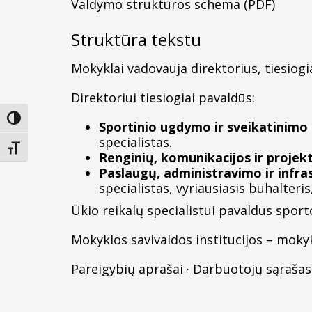
Valdymo struktūros schema (PDF)
Struktūra tekstu
Mokyklai vadovauja direktorius, tiesiogi
Direktoriui tiesiogiai pavaldūs:
Įjungti didesnį kontrastą
Sportinio ugdymo ir sveikatinimo s
specialistas.
Keisti teksto dydį
Renginių, komunikacijos ir projekt
Paslaugų, administravimo ir infras
specialistas, vyriausiasis buhalter
Ūkio reikalų specialistui pavaldus spor
Mokyklos savivaldos institucijos – moky
Pareigybių aprašai
·
Darbuotojų sąrašas