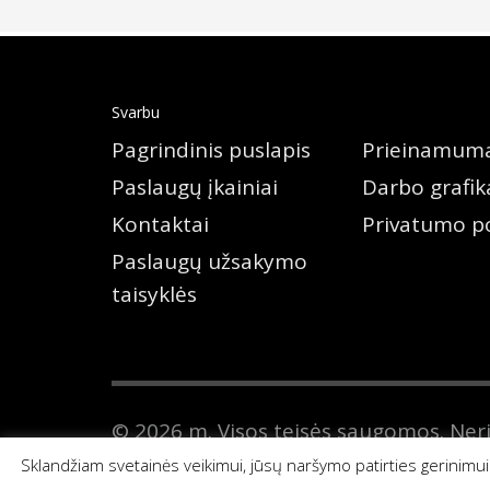
Svarbu
Pagrindinis puslapis
Prieinamum
Paslaugų įkainiai
Darbo grafik
Kontaktai
Privatumo po
Paslaugų užsakymo
taisyklės
© 2026 m. Visos teisės saugomos. Ner
sporto mokyklą kaupiami ir saugomi Ju
Sklandžiam svetainės veikimui, jūsų naršymo patirties gerinimu
51972. E. paštas
info@nsportmok.lt
.