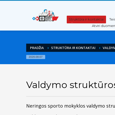
Pereiti
Pereiti
prie
prie
turinio
meniu
Struktūra ir kontaktai
Tei
Atviri duome
PRADŽIA
STRUKTŪRA IR KONTAKTAI
VALDY
2026-08-07
Valdymo struktūr
Neringos sporto mokyklos valdymo strukt