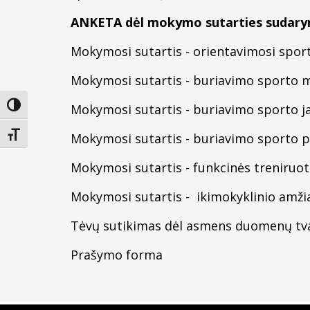
ANKETA dėl mokymo sutarties sudary
Mokymosi sutartis - orientavimosi spo
Mokymosi sutartis - buriavimo sporto
Įjungti didesnį kontrastą
Mokymosi sutartis - buriavimo sporto 
Keisti teksto dydį
Mokymosi sutartis - buriavimo sporto 
Mokymosi sutartis - funkcinės treniruo
Mokymosi sutartis - ikimokyklinio amži
Tėvų sutikimas dėl asmens duomenų t
Prašymo forma