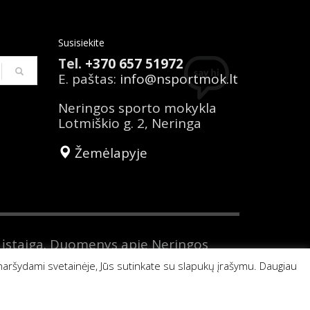
Susisiekite
Tel.
+370 657 51972
E. paštas:
info@nsportmok.lt
Neringos sporto mokykla
Lotmiškio g. 2, Neringa
Žemėlapyje
 įstaiga. Duomenys apie Neringos
Kodas 191716537. Tel. nr. +370 657
naršydami svetainėje, Jūs sutinkate su slapukų įrašymu. Daugiau