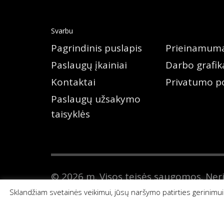
Svarbu
Pagrindinis puslapis
Prieinamum
Paslaugų įkainiai
Darbo grafik
Kontaktai
Privatumo po
Paslaugų užsakymo
taisyklės
© 2026 m. Visos teisės saugomos. Ner
sporto mokyklą kaupiami ir saugomi Ju
Sklandžiam svetainės veikimui, jūsų naršymo patirties gerinimu
51972. E. paštas
info@nsportmok.lt
.