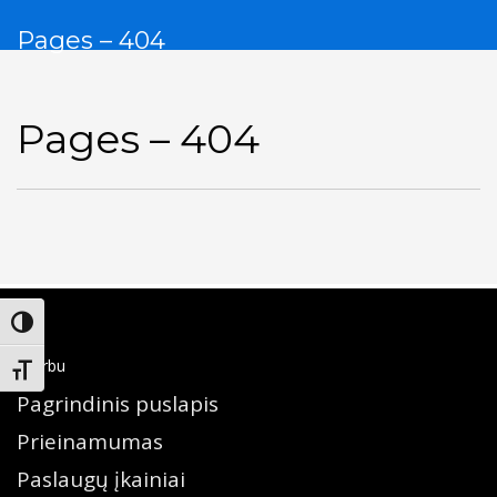
Pages – 404
Pages – 404
Įjungti didesnį kontrastą
Svarbu
Keisti teksto dydį
Pagrindinis puslapis
Prieinamumas
Paslaugų įkainiai