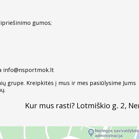
sipriešinimo gumos;
ba info@nsportmok.lt
ių grupe. Kreipkitės į mus ir mes pasiūlysime Jums
mų.
Kur mus rasti? Lotmiškio g. 2, Ne