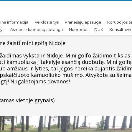
sinė informacija
Veiklos sritys
Pranešėjų apsauga
Korupcijos p
nys
Asmens duomenų apsauga
Nuorodos
DUK
Konsultavim
me žaisti mini golfą Nidoje
aidimas vyksta ir Nidoje. Mini golfo žaidimo tikslas
i kamuoliuką į takelyje esančią duobutę. Mini golfą
o amžiaus ir lyties, tai jėgos nereikalaujantis žaidi
apskaičiuoto kamuoliuko mušimo. Atvykote su šeima
ngtį! Nugalėtojams dovanos!
amas vietoje grynais)