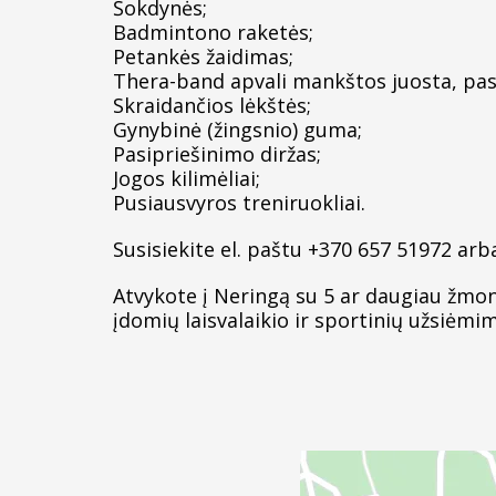
Šokdynės;
Badmintono raketės;
Petankės žaidimas;
Thera-band apvali mankštos juosta, pa
Skraidančios lėkštės;
Gynybinė (žingsnio) guma;
Pasipriešinimo diržas;
Jogos kilimėliai;
Pusiausvyros treniruokliai.
Susisiekite el. paštu +370 657 51972 ar
Atvykote į Neringą su 5 ar daugiau žmon
įdomių laisvalaikio ir sportinių užsiėmi