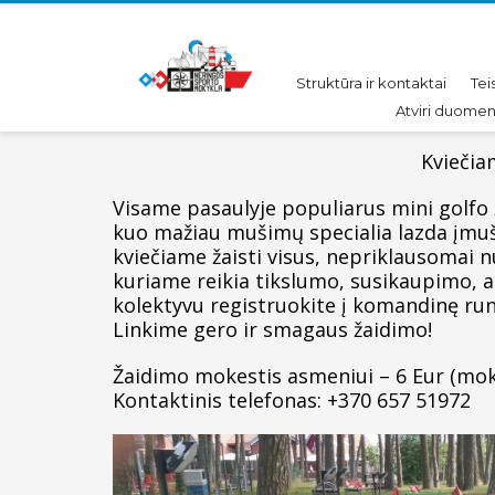
Pereiti
Pereiti
prie
prie
turinio
meniu
Struktūra ir kontaktai
Tei
Atviri duome
Kviečia
Visame pasaulyje populiarus mini golfo ž
kuo mažiau mušimų specialia lazda įmušt
kviečiame žaisti visus, nepriklausomai nu
kuriame reikia tikslumo, susikaupimo, 
kolektyvu registruokite į komandinę ru
Linkime gero ir smagaus žaidimo!
Žaidimo mokestis asmeniui – 6 Eur (mok
Kontaktinis telefonas: +370 657 51972