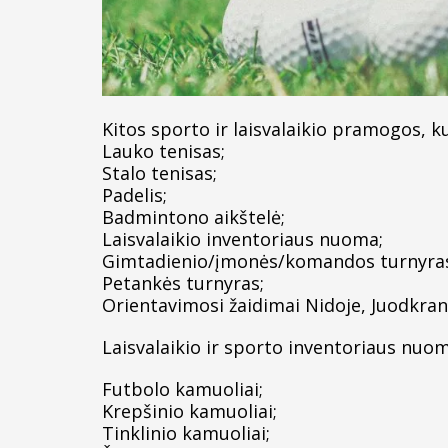
Kitos sporto ir laisvalaikio pramogos, ku
Lauko tenisas;
Stalo tenisas;
Padelis;
Badmintono aikštelė;
Laisvalaikio inventoriaus nuoma;
Gimtadienio/įmonės/komandos turnyras 
Petankės turnyras;
Orientavimosi žaidimai Nidoje, Juodkrantė
Laisvalaikio ir sporto inventoriaus nuom
Futbolo kamuoliai;
Krepšinio kamuoliai;
Tinklinio kamuoliai;