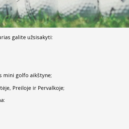
rias galite užsisakyti:
mini golfo aikštyne;
je, Preiloje ir Pervalkoje;
a: