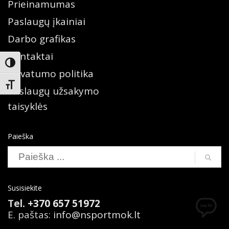
Prieinamumas
Paslaugų įkainiai
Darbo grafikas
Kontaktai
Įjungti didesnį kontrastą
Privatumo politika
Keisti teksto dydį
Paslaugų užsakymo
taisyklės
Paieška
Search
Susisiekite
Tel.
+370 657 51972
E. paštas:
info@nsportmok.lt