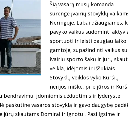
Šią vasarą mūsų komanda
surengė įvairių stovyklų vaikam
Neringoje. Labai džiaugiamės, 
pavyko vaikus sudominti aktyvi
sportuoti ir leisti daugiau laiko
gamtoje, supažindinti vaikus su
įvairių sporto šakų ir jūrų skau
veikla, idėjomis ir iššūkiais.
Stovyklų veiklos vyko Kuršių
nerijos miške, prie jūros ir Kurš
iu bendravimu, įdomiomis užduotimis ir lyderyste
edė paskutinę vasaros stovyklą ir gavo daugybę padė
e jūrų skautams Domirai ir Ignotui. Pasiilgsime ir