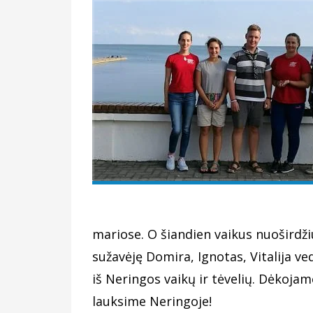
mariose. O šiandien vaikus nuoširdž
sužavėję Domira, Ignotas, Vitalija v
iš Neringos vaikų ir tėvelių. Dėkojam
lauksime Neringoje!