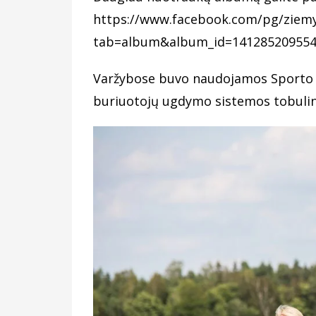
https://www.facebook.com/pg/ziem
tab=album&album_id=141285209554
Varžybose buvo naudojamos Sporto 
buriuotojų ugdymo sistemos tobulinim