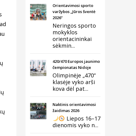
Orientavimosi sporto
varžybos „Jūros šventė
s
2026“
kad
Neringos sporto
mokyklos
au
orientacininkai
sėkmin...
420/470 Europos jaunimo
tų
čempionatas Nidoje
Olimpinėje „470“
klasėje vyko arši
kova dėl pat...
ių
Naktinis orientavimosi
kų
žaidimas 2026
Liepos 16–17
dienomis vyko n...