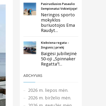
Pasiruošusios Pasaulio
čempionatui Vokietijoje!
Neringos sporto
mokyklos
buriuotojos Ema
Raudyt...
Kiekviena regata –
žingsnis į priekį
Baigėsi jubiliejinė
50-oji „Spinnaker
Regatta“!...
ARCHYVAS
2026 m. liepos mėn.
2026 m. birželio mėn.
2026 m. gegužės mėn.