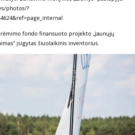
ys/photos/?
4624&ref=page_internal
rėmimo fondo finansuoto projekto „Jaunųjų
as” įsigytas šiuolaikinis inventorius.