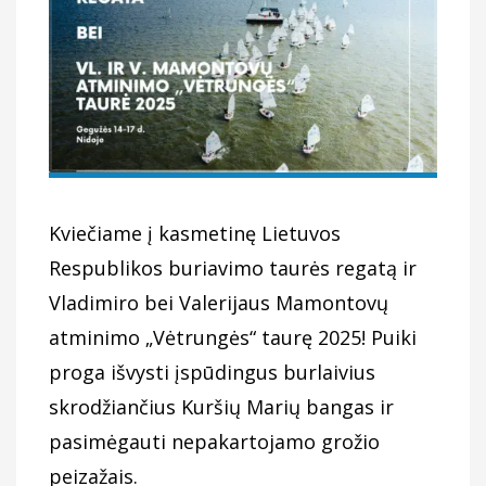
Kviečiame į kasmetinę Lietuvos
Respublikos buriavimo taurės regatą ir
Vladimiro bei Valerijaus Mamontovų
atminimo „Vėtrungės“ taurę 2025! Puiki
proga išvysti įspūdingus burlaivius
skrodžiančius Kuršių Marių bangas ir
pasimėgauti nepakartojamo grožio
peizažais.