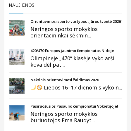
NAUJIENOS
Orientavimosi sporto varžybos „Jūros šventė 2026“
Neringos sporto mokyklos
orientacininkai sėkmin...
420/470 Europos jaunimo čempionatas Nidoje
Olimpinėje „470“ klasėje vyko arši
kova dėl pat...
Naktinis orientavimosi žaidimas 2026
Liepos 16–17 dienomis vyko n...
Pasiruošusios Pasaulio čempionatui Vokietijoje!
Neringos sporto mokyklos
buriuotojos Ema Raudyt...