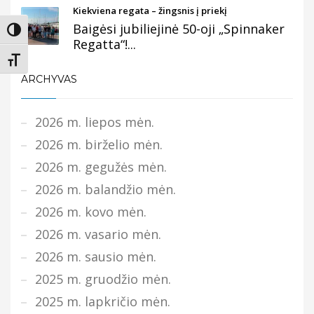
Kiekviena regata – žingsnis į priekį
Baigėsi jubiliejinė 50-oji „Spinnaker
Įjungti didesnį kontrastą
Regatta“!...
Keisti teksto dydį
ARCHYVAS
2026 m. liepos mėn.
2026 m. birželio mėn.
2026 m. gegužės mėn.
2026 m. balandžio mėn.
2026 m. kovo mėn.
2026 m. vasario mėn.
2026 m. sausio mėn.
2025 m. gruodžio mėn.
2025 m. lapkričio mėn.