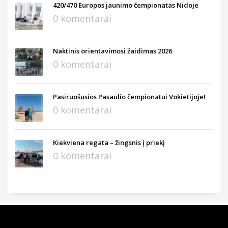
420/470 Europos jaunimo čempionatas Nidoje
0 komentarai
Naktinis orientavimosi žaidimas 2026
0 komentarai
Pasiruošusios Pasaulio čempionatui Vokietijoje!
0 komentarai
Kiekviena regata – žingsnis į priekį
0 komentarai