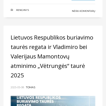
.
RENGINYS
NĖRA KOMENTARŲ
Lietuvos Respublikos buriavimo
taurės regata ir Vladimiro bei
Valerijaus Mamontovų
atminimo „Vėtrungės“ taurė
2025
2025-05-08
.
TOMAS