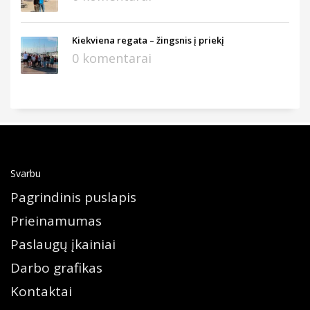
Kiekviena regata – žingsnis į priekį
0 komentarai
Svarbu
Pagrindinis puslapis
Prieinamumas
Paslaugų įkainiai
Darbo grafikas
Kontaktai