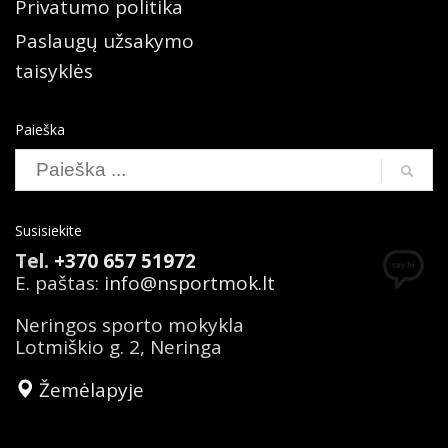
Privatumo politika
Paslaugų užsakymo
taisyklės
Paieška
Susisiekite
Tel.
+370 657 51972
E. paštas:
info@nsportmok.lt
Neringos sporto mokykla
Lotmiškio g. 2, Neringa
Žemėlapyje