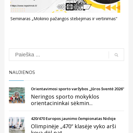
Seminaras „Mokinio pažangos stebėjimas ir vertinimas“
Search
NAUJIENOS
Orientavimosi sporto varžybos „Jūros šventė 2026“
Neringos sporto mokyklos
orientacininkai sėkmin...
420/470 Europos jaunimo čempionatas Nidoje
Olimpinėje „470“ klasėje vyko arši
kova dėl pat...