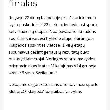
finalas
Rugsėjo 22 dieną Klaipėdoje prie šiaurinio molo
įvyko paskutinis 2022 metų orientavimosi sporto
ketvirtadienių etapas. Nuo pavasario iki rudens
sportininkai varžėsi trylikoje etapų skirtingose
Klaipėdos apskrities vietose. Iš visų etapų
susumavus dešimt geriausių rezultatų buvo
nustatyti laimėtojai. Neringos sporto mokyklos
orientacininkas Matas Mikalajūnas V14 grupėje
užėmė 3 vietą. Sveikiname!
Dėkojame organizatoriams orientavimosi sporto
klubui „O! Klaipėda“ už puikias varžybas.