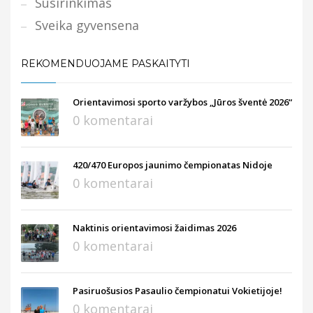
Susirinkimas
Sveika gyvensena
REKOMENDUOJAME PASKAITYTI
Orientavimosi sporto varžybos „Jūros šventė 2026“
0 komentarai
420/470 Europos jaunimo čempionatas Nidoje
0 komentarai
Naktinis orientavimosi žaidimas 2026
0 komentarai
Pasiruošusios Pasaulio čempionatui Vokietijoje!
0 komentarai