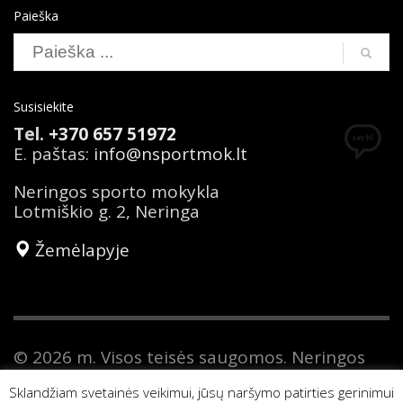
Paieška
Susisiekite
Tel.
+370 657 51972
E. paštas:
info@nsportmok.lt
Neringos sporto mokykla
Lotmiškio g. 2, Neringa
Žemėlapyje
© 2026 m. Visos teisės saugomos. Neringos
sporto mokykla yra savivaldybės biudžetinė
Sklandžiam svetainės veikimui, jūsų naršymo patirties gerinimui
įstaiga. Duomenys apie Neringos sporto