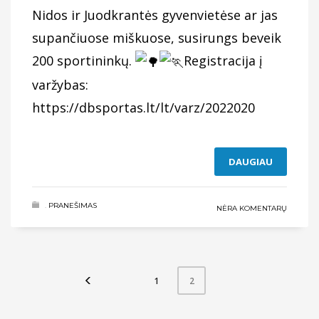
Nidos ir Juodkrantės gyvenvietėse ar jas
supančiuose miškuose, susirungs beveik
200 sportininkų.
Registracija į
varžybas:
https://dbsportas.lt/lt/varz/2022020
DAUGIAU
.
PRANEŠIMAS
NĖRA KOMENTARŲ
1
2