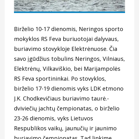
Birželio 10-17 dienomis, Neringos sporto
mokyklos RS Feva buriuotojai dalyvaus,
buriavimo stovykloje Elektrėnuose. Čia
savo įgūdžius tobulins Neringos, Vilniaus,
Elektrėnų, Vilkaviškio, bei Marijampolės
RS Feva sportininkai. Po stovyklos,
birželio 17-19 dienomis vyks LDK etmono
J.K. Chodkevičiaus buriavimo taurė.-
dviviečių jachtų čempionatas, o birželio
23-26 dienomis, vyks Lietuvos
Respublikos vaikų, jaunučių ir jaunimo
buriavimo čempionatas. Tad linkime