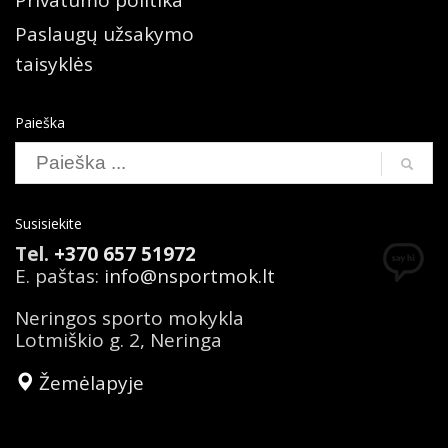
Privatumo politika
Paslaugų užsakymo
taisyklės
Paieška
Susisiekite
Tel.
+370 657 51972
E. paštas:
info@nsportmok.lt
Neringos sporto mokykla
Lotmiškio g. 2, Neringa
Žemėlapyje