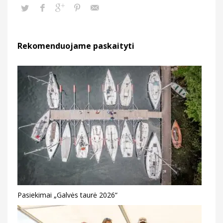
Rekomenduojame paskaityti
Pasiekimai „Galvės taurė 2026“