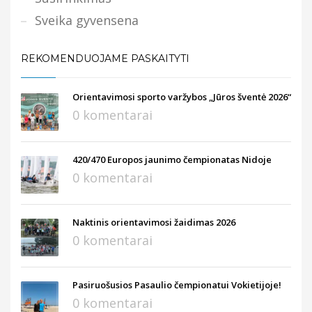
Sveika gyvensena
REKOMENDUOJAME PASKAITYTI
Orientavimosi sporto varžybos „Jūros šventė 2026“
0 komentarai
420/470 Europos jaunimo čempionatas Nidoje
0 komentarai
Naktinis orientavimosi žaidimas 2026
0 komentarai
Pasiruošusios Pasaulio čempionatui Vokietijoje!
0 komentarai