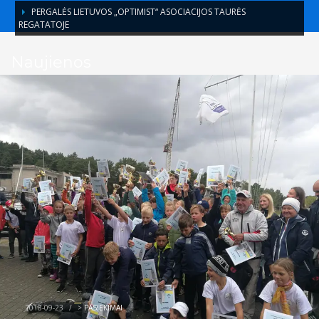
PERGALĖS LIETUVOS „OPTIMIST“ ASOCIACIJOS TAURĖS
REGATATOJE
Naujienos
2018-09-23
/
>
PASIEKIMAI