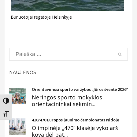
Buriuotojai regatoje Helsinkyje
Search
NAUJIENOS
Orientavimosi sporto varžybos „Jūros šventė 2026“
Neringos sporto mokyklos
Įjungti didesnį kontrastą
orientacininkai sėkmin...
Keisti teksto dydį
420/470 Europos jaunimo čempionatas Nidoje
Olimpinėje „470“ klasėje vyko arši
kova dėl pat...