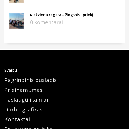
Kiekviena regata – žingsnis į priekį
0 komentarai
Svarbu
Pagrindinis puslapis
Prieinamumas
Paslaugų įkainiai
Darbo grafikas
Kontaktai