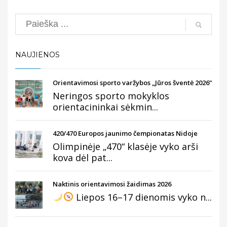
Search
NAUJIENOS
Orientavimosi sporto varžybos „Jūros šventė 2026“
Neringos sporto mokyklos
orientacininkai sėkmin...
420/470 Europos jaunimo čempionatas Nidoje
Olimpinėje „470“ klasėje vyko arši
kova dėl pat...
Naktinis orientavimosi žaidimas 2026
Liepos 16–17 dienomis vyko n...