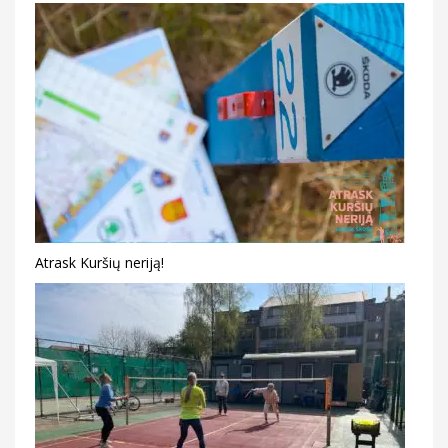
Atrask Kuršių neriją!