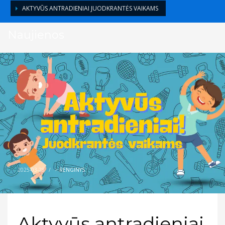
AKTYVŪS ANTRADIENIAI JUODKRANTĖS VAIKAMS
Naujienos
2025-03-28
/
>
RENGINYS
Aktyvūs antradieniai