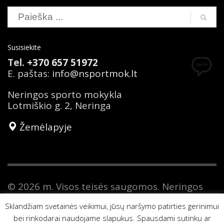
Susisiekite
Tel.
+370 657 51972
E. paštas:
info@nsportmok.lt
Neringos sporto mokykla
Lotmiškio g. 2, Neringa
Žemėlapyje
© 2026 m. Visos teisės saugomos. Neringos
sporto mokykla yra savivaldybės biudžetinė
Sklandžiam svetainės veikimui, jūsų naršymo patirties gerinimui
įstaiga. Duomenys apie Neringos sporto
mokyklą kaupiami ir saugomi Juridinių
bei rinkodarai naudojame slapukus. Spausdami sutinku ar