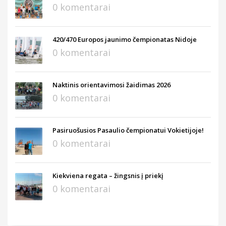
0 komentarai
420/470 Europos jaunimo čempionatas Nidoje
0 komentarai
Naktinis orientavimosi žaidimas 2026
0 komentarai
Pasiruošusios Pasaulio čempionatui Vokietijoje!
0 komentarai
Kiekviena regata – žingsnis į priekį
0 komentarai