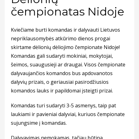
čempionatas Nidoje
Kviečiame burti komandas ir dalyvauti Lietuvos
nepriklausomybės atkūrimo dienos progai
skirtame dėlionių dėliojimo čempionate Nidoje!
Komandas gali sudaryti mokiniai, mokytojai,
šeimos, suaugusieji ar draugai. Visos čempionate
dalyvaujančios komandos bus apdovanotos
dalyvių prizais, o geriausiai pasirodžiusios
komandos lauks ir papildomai įsteigti prizai.
Komandas turi sudaryti 3-5 asmenys, taip pat
laukiami ir pavieniai dalyviai, kuriuos čempionate
sujungsime į komandas.
Dalyvavimas nemokamas, tačiau būtina