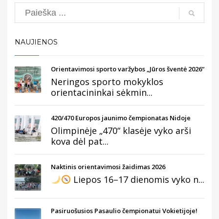
Search
NAUJIENOS
Orientavimosi sporto varžybos „Jūros šventė 2026“
Neringos sporto mokyklos
orientacininkai sėkmin...
420/470 Europos jaunimo čempionatas Nidoje
Olimpinėje „470“ klasėje vyko arši
kova dėl pat...
Naktinis orientavimosi žaidimas 2026
Liepos 16–17 dienomis vyko n...
Pasiruošusios Pasaulio čempionatui Vokietijoje!