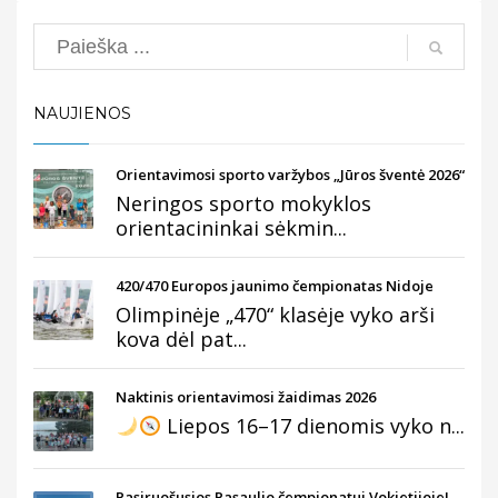
Search
NAUJIENOS
Orientavimosi sporto varžybos „Jūros šventė 2026“
Neringos sporto mokyklos
orientacininkai sėkmin...
420/470 Europos jaunimo čempionatas Nidoje
Olimpinėje „470“ klasėje vyko arši
kova dėl pat...
Naktinis orientavimosi žaidimas 2026
Liepos 16–17 dienomis vyko n...
Pasiruošusios Pasaulio čempionatui Vokietijoje!