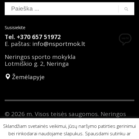
Susisiekite
Tel.
+370 657 51972
E. paštas:
info@nsportmok.lt
Neringos sporto mokykla
Lotmiškio g. 2, Neringa
Žemėlapyje
© 2026 m. Visos teisės saugomos. Neringos
sporto mokykla yra savivaldybės biudžetinė
Sklandžiam svetainės veikimui, jūsų naršymo patirties gerinimui
įstaiga. Duomenys apie Neringos sporto
bei rinkodarai naudojame slapukus. Spausdami sutinku ar
mokyklą kaupiami ir saugomi Juridinių