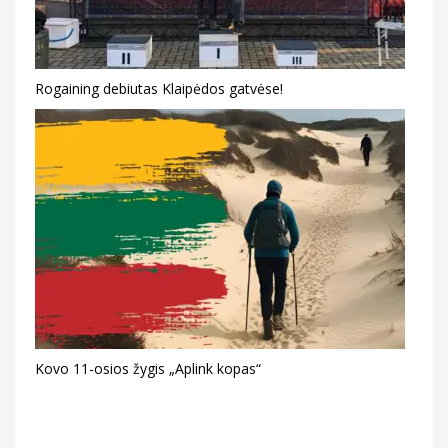
Rogaining debiutas Klaipėdos gatvėse!
Kovo 11-osios žygis „Aplink kopas“