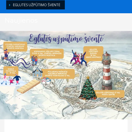
EGLUTĖS UŽPŪTIMO ŠVENTĖ
Naujienos
2026-01-14
/
>
RENGINYS