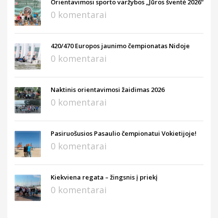
Orientavimosi sporto varžybos „Jūros šventė 2026“
0 komentarai
420/470 Europos jaunimo čempionatas Nidoje
0 komentarai
Naktinis orientavimosi žaidimas 2026
0 komentarai
Pasiruošusios Pasaulio čempionatui Vokietijoje!
0 komentarai
Kiekviena regata – žingsnis į priekį
0 komentarai