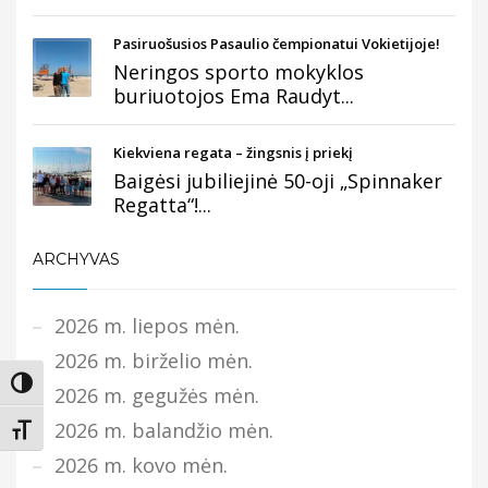
Pasiruošusios Pasaulio čempionatui Vokietijoje!
Neringos sporto mokyklos
buriuotojos Ema Raudyt...
Kiekviena regata – žingsnis į priekį
Baigėsi jubiliejinė 50-oji „Spinnaker
Regatta“!...
ARCHYVAS
2026 m. liepos mėn.
2026 m. birželio mėn.
Įjungti didesnį kontrastą
2026 m. gegužės mėn.
2026 m. balandžio mėn.
Keisti teksto dydį
2026 m. kovo mėn.