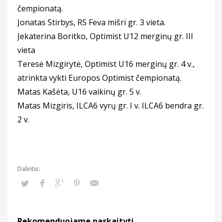
čempionatą.
Jonatas Stirbys, RS Feva mišri gr. 3 vieta.
Jekaterina Boritko, Optimist U12 merginų gr. III
vieta
Teresė Mizgirytė, Optimist U16 merginų gr. 4 v.,
atrinkta vykti Europos Optimist čempionatą.
Matas Kašėta, U16 vaikinų gr. 5 v.
Matas Mizgiris, ILCA6 vyrų gr. I v. ILCA6 bendra gr.
2 v.
Rekomenduojame paskaityti