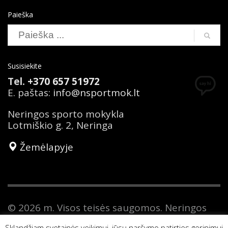
Paieška
Susisiekite
Tel.
+370 657 51972
E. paštas:
info@nsportmok.lt
Neringos sporto mokykla
Lotmiškio g. 2, Neringa
Žemėlapyje
© 2026 m. Visos teisės saugomos. Neringos
sporto mokykla yra savivaldybės biudžetinė
Sklandžiam svetainės veikimui, jūsų naršymo patirties gerinimui