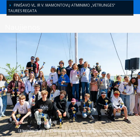
FINIŠAVO VL. IR V. MAMONTOVŲ ATMINIMO „VĖTRUNGĖS“
TAURĖS REGATA
Naujienos
2026-06-06
/
>
PRANEŠIMAS