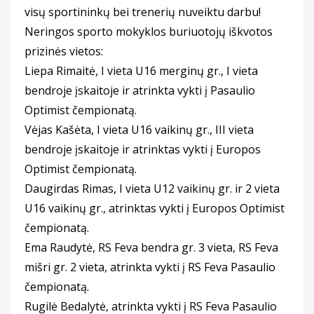
visų sportininkų bei trenerių nuveiktu darbu!
Neringos sporto mokyklos buriuotojų iškvotos
prizinės vietos:
Liepa Rimaitė, I vieta U16 merginų gr., I vieta
bendroje įskaitoje ir atrinkta vykti į Pasaulio
Optimist čempionatą.
Vėjas Kašėta, I vieta U16 vaikinų gr., III vieta
bendroje įskaitoje ir atrinktas vykti į Europos
Optimist čempionatą.
Daugirdas Rimas, I vieta U12 vaikinų gr. ir 2 vieta
U16 vaikinų gr., atrinktas vykti į Europos Optimist
čempionatą.
Ema Raudytė, RS Feva bendra gr. 3 vieta, RS Feva
mišri gr. 2 vieta, atrinkta vykti į RS Feva Pasaulio
čempionatą.
Rugilė Bedalytė, atrinkta vykti į RS Feva Pasaulio