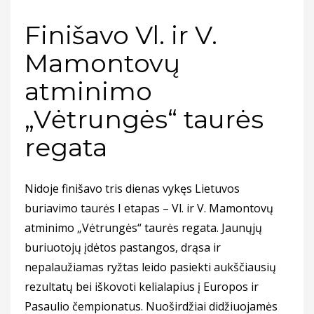
Finišavo Vl. ir V.
Mamontovų
atminimo
„Vėtrungės“ taurės
regata
Nidoje finišavo tris dienas vykęs Lietuvos
buriavimo taurės I etapas – Vl. ir V. Mamontovų
atminimo „Vėtrungės“ taurės regata. Jaunųjų
buriuotojų įdėtos pastangos, drąsa ir
nepalaužiamas ryžtas leido pasiekti aukščiausių
rezultatų bei iškovoti kelialapius į Europos ir
Pasaulio čempionatus. Nuoširdžiai didžiuojamės