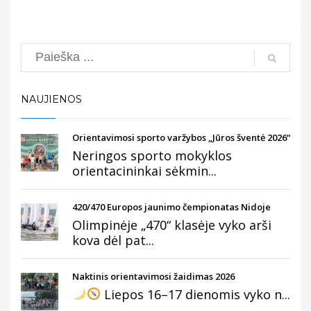
Search
NAUJIENOS
Orientavimosi sporto varžybos „Jūros šventė 2026“
Neringos sporto mokyklos
orientacininkai sėkmin...
420/470 Europos jaunimo čempionatas Nidoje
Olimpinėje „470“ klasėje vyko arši
kova dėl pat...
Naktinis orientavimosi žaidimas 2026
Liepos 16–17 dienomis vyko n...