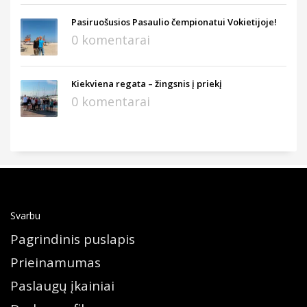
Pasiruošusios Pasaulio čempionatui Vokietijoje!
0 komentarai
Kiekviena regata – žingsnis į priekį
0 komentarai
Svarbu
Pagrindinis puslapis
Prieinamumas
Paslaugų įkainiai