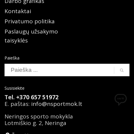
Darbo grafikas
Kontaktai
Privatumo politika
Paslaugų užsakymo
taisyklės
Paieška
Susisiekite
Tel.
+370 657 51972
E. paštas:
info@nsportmok.lt
Neringos sporto mokykla
Lotmiškio g. 2, Neringa