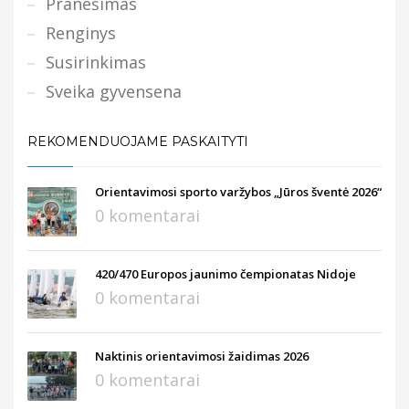
Pranešimas
Renginys
Susirinkimas
Sveika gyvensena
REKOMENDUOJAME PASKAITYTI
Orientavimosi sporto varžybos „Jūros šventė 2026“
0 komentarai
420/470 Europos jaunimo čempionatas Nidoje
0 komentarai
Naktinis orientavimosi žaidimas 2026
0 komentarai