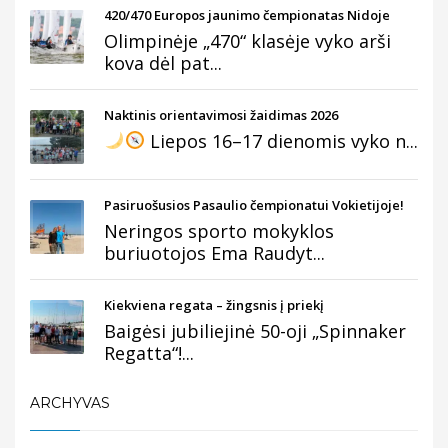
420/470 Europos jaunimo čempionatas Nidoje
Olimpinėje „470“ klasėje vyko arši
kova dėl pat...
Naktinis orientavimosi žaidimas 2026
Liepos 16–17 dienomis vyko n...
Pasiruošusios Pasaulio čempionatui Vokietijoje!
Neringos sporto mokyklos
buriuotojos Ema Raudyt...
Kiekviena regata – žingsnis į priekį
Baigėsi jubiliejinė 50-oji „Spinnaker
Regatta“!...
ARCHYVAS