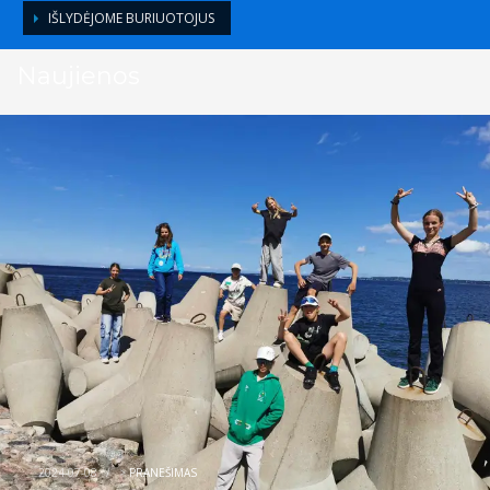
IŠLYDĖJOME BURIUOTOJUS
Naujienos
2024-07-08
/
>
PRANEŠIMAS