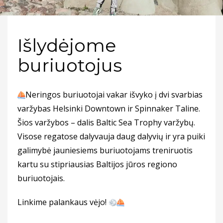
Išlydėjome
buriuotojus
Neringos buriuotojai vakar išvyko į dvi svarbias
varžybas Helsinki Downtown ir Spinnaker Taline.
Šios varžybos – dalis Baltic Sea Trophy varžybų.
Visose regatose dalyvauja daug dalyvių ir yra puiki
galimybė jauniesiems buriuotojams treniruotis
kartu su stipriausias Baltijos jūros regiono
buriuotojais.
Linkime palankaus vėjo!