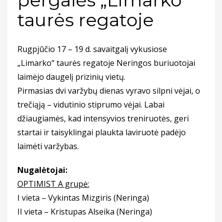
taurės regatoje
Rugpjūčio 17 – 19 d. savaitgalį vykusiose
„Limarko“ taurės regatoje Neringos buriuotojai
laimėjo daugelį prizinių vietų.
Pirmasias dvi varžybų dienas vyravo silpni vėjai, o
trečiąją – vidutinio stiprumo vėjai. Labai
džiaugiamės, kad intensyvios treniruotės, geri
startai ir taisyklingai plaukta laviruotė padėjo
laimėti varžybas.
Nugalėtojai:
OPTIMIST A grupė:
I vieta – Vykintas Mizgiris (Neringa)
II vieta – Kristupas Alseika (Neringa)