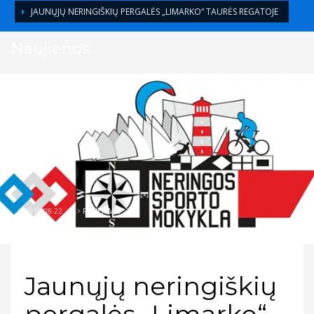
JAUNŲJŲ NERINGIŠKIŲ PERGALĖS „LIMARKO“ TAURĖS REGATOJE
Naujienos
2018-08-22
/
>
PASIEKIMAI
Jaunųjų neringiškių
pergalės „Limarko“