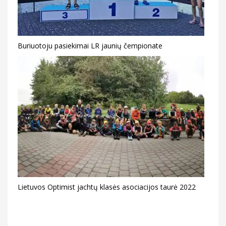
Buriuotoju pasiekimai LR jaunių čempionate
Lietuvos Optimist jachtų klasės asociacijos taurė 2022