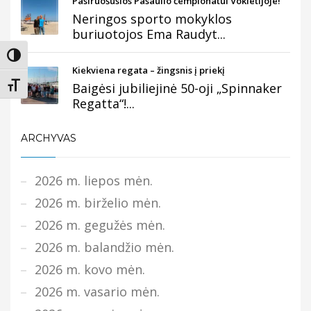
Pasiruošusios Pasaulio čempionatui Vokietijoje!
Neringos sporto mokyklos
buriuotojos Ema Raudyt...
Įjungti didesnį kontrastą
Kiekviena regata – žingsnis į priekį
Baigėsi jubiliejinė 50-oji „Spinnaker
Keisti teksto dydį
Regatta“!...
ARCHYVAS
2026 m. liepos mėn.
2026 m. birželio mėn.
2026 m. gegužės mėn.
2026 m. balandžio mėn.
2026 m. kovo mėn.
2026 m. vasario mėn.