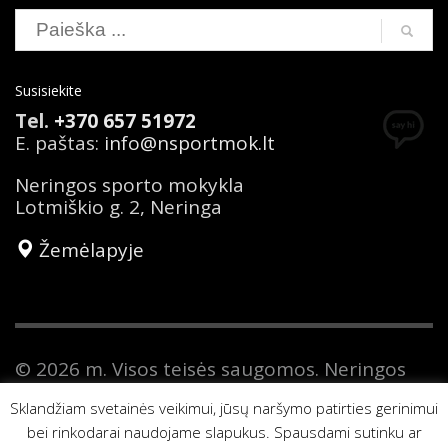
Susisiekite
Tel.
+370 657 51972
E. paštas:
info@nsportmok.lt
Neringos sporto mokykla
Lotmiškio g. 2, Neringa
Žemėlapyje
© 2026 m. Visos teisės saugomos. Neringos
sporto mokykla yra savivaldybės biudžetinė
Sklandžiam svetainės veikimui, jūsų naršymo patirties gerinimui
įstaiga. Duomenys apie Neringos sporto
mokyklą kaupiami ir saugomi Juridinių
bei rinkodarai naudojame slapukus. Spausdami sutinku ar