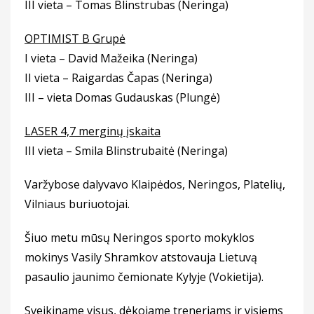
III vieta – Tomas Blinstrubas (Neringa)
OPTIMIST B Grupė
I vieta – David Mažeika (Neringa)
II vieta – Raigardas Čapas (Neringa)
III – vieta Domas Gudauskas (Plungė)
LASER 4,7 merginų įskaita
III vieta – Smila Blinstrubaitė (Neringa)
Varžybose dalyvavo Klaipėdos, Neringos, Platelių,
Vilniaus buriuotojai.
Šiuo metu mūsų Neringos sporto mokyklos
mokinys Vasily Shramkov atstovauja Lietuvą
pasaulio jaunimo čemionate Kylyje (Vokietija).
Sveikiname visus, dėkojame treneriams ir visiems