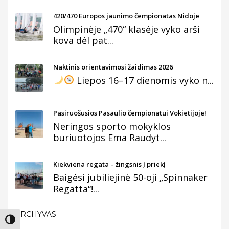
420/470 Europos jaunimo čempionatas Nidoje
Olimpinėje „470“ klasėje vyko arši
kova dėl pat...
Naktinis orientavimosi žaidimas 2026
Liepos 16–17 dienomis vyko n...
Pasiruošusios Pasaulio čempionatui Vokietijoje!
Neringos sporto mokyklos
buriuotojos Ema Raudyt...
Kiekviena regata – žingsnis į priekį
Baigėsi jubiliejinė 50-oji „Spinnaker
Regatta“!...
ARCHYVAS
Įjungti didesnį kontrastą