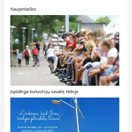
Naujienlaiškis
Įspūdinga buriuotojų savaitė Nidoje