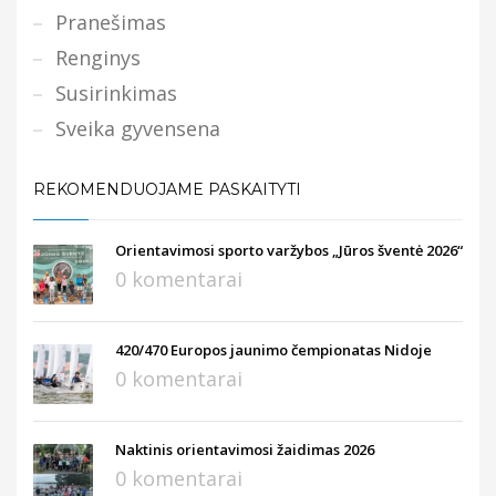
Pranešimas
Renginys
Susirinkimas
Sveika gyvensena
REKOMENDUOJAME PASKAITYTI
Orientavimosi sporto varžybos „Jūros šventė 2026“
0 komentarai
420/470 Europos jaunimo čempionatas Nidoje
0 komentarai
Naktinis orientavimosi žaidimas 2026
0 komentarai