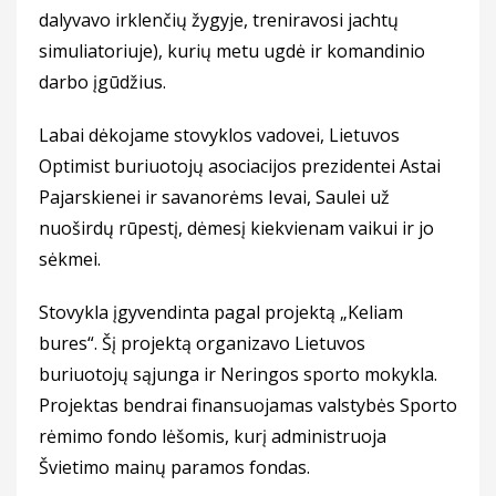
dalyvavo irklenčių žygyje, treniravosi jachtų
simuliatoriuje), kurių metu ugdė ir komandinio
darbo įgūdžius.
Labai dėkojame stovyklos vadovei, Lietuvos
Optimist buriuotojų asociacijos prezidentei Astai
Pajarskienei ir savanorėms Ievai, Saulei už
nuoširdų rūpestį, dėmesį kiekvienam vaikui ir jo
sėkmei.
Stovykla įgyvendinta pagal projektą „Keliam
bures“. Šį projektą organizavo Lietuvos
buriuotojų sąjunga ir Neringos sporto mokykla.
Projektas bendrai finansuojamas valstybės Sporto
rėmimo fondo lėšomis, kurį administruoja
Švietimo mainų paramos fondas.