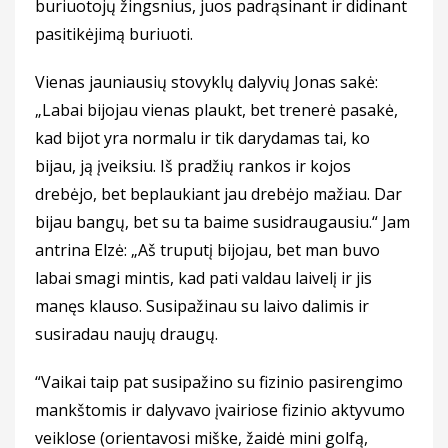
buriuotojų žingsnius, juos padrąsinant ir didinant
pasitikėjimą buriuoti.
Vienas jauniausių stovyklų dalyvių Jonas sakė:
„Labai bijojau vienas plaukt, bet trenerė pasakė,
kad bijot yra normalu ir tik darydamas tai, ko
bijau, ją įveiksiu. Iš pradžių rankos ir kojos
drebėjo, bet beplaukiant jau drebėjo mažiau. Dar
bijau bangų, bet su ta baime susidraugausiu.“ Jam
antrina Elzė: „Aš truputį bijojau, bet man buvo
labai smagi mintis, kad pati valdau laivelį ir jis
manęs klauso. Susipažinau su laivo dalimis ir
susiradau naujų draugų.
“Vaikai taip pat susipažino su fizinio pasirengimo
mankštomis ir dalyvavo įvairiose fizinio aktyvumo
veiklose (orientavosi miške, žaidė mini golfą,