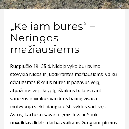
„Keliam bures“ –
Neringos
mažiausiems
Rugpjūčio 19 -25 d. Nidoje vyko buriavimo
stovykla Nidos ir Juodkrantės mažiausiems. Vaikų
džiaugsmas iškėlus bures ir pagavus vėją,
atpažinus vėjo kryptį, išlaikius balansą ant
vandens ir įveikus vandens baimę visada
motyvuoja siekti daugiau. Stovyklos vadovės
Astos, kartu su savanorėmis Ieva ir Saule
nuveiktas didelis darbas vaikams žengiant pirmus