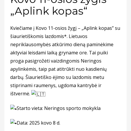
„Aplink kopas“
Kviečiame į Kovo 11-osios žygį – „Aplink kopas” su
šiaurietiškomis lazdomis*. Lietuvos
nepriklausomybės atkūrimo dieną paminėkime
aktyviai leisdami laiką gryname ore. Tai puiki
proga pasigrožėti vaizdingomis Neringos
apylinkėmis, taip pat atitrūkti nuo kasdienių
darbų. Šiaurietiško ėjimo su lazdomis metu
stiprinami raumenys, ugdoma kantrybė ir
ištvermė.
Starto vieta: Neringos sporto mokykla
Data: 2025 kovo 8 d.