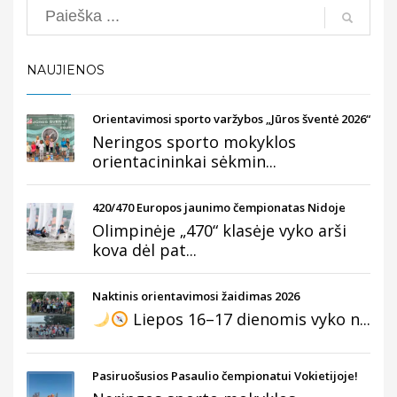
Search
NAUJIENOS
Orientavimosi sporto varžybos „Jūros šventė 2026“
Neringos sporto mokyklos
orientacininkai sėkmin...
420/470 Europos jaunimo čempionatas Nidoje
Olimpinėje „470“ klasėje vyko arši
kova dėl pat...
Naktinis orientavimosi žaidimas 2026
Liepos 16–17 dienomis vyko n...
Pasiruošusios Pasaulio čempionatui Vokietijoje!