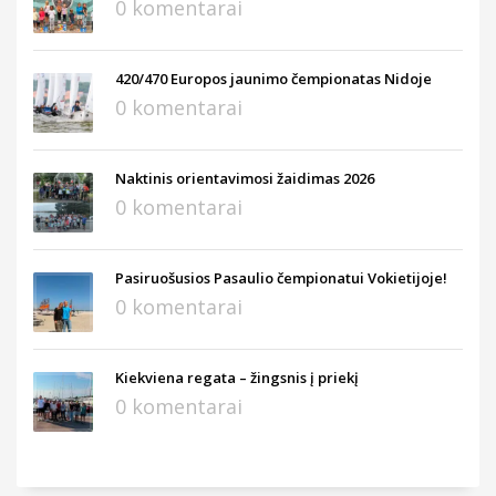
0 komentarai
420/470 Europos jaunimo čempionatas Nidoje
0 komentarai
Naktinis orientavimosi žaidimas 2026
0 komentarai
Pasiruošusios Pasaulio čempionatui Vokietijoje!
0 komentarai
Kiekviena regata – žingsnis į priekį
0 komentarai