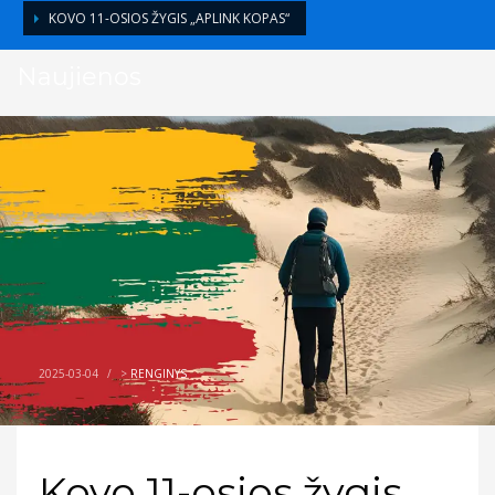
KOVO 11-OSIOS ŽYGIS „APLINK KOPAS“
Naujienos
2025-03-04
/
>
RENGINYS
Kovo 11-osios žygis