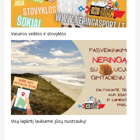
Vasaros veiklos ir stovyklos
Visą lapkritį laukiame jūsų nuotraukų!