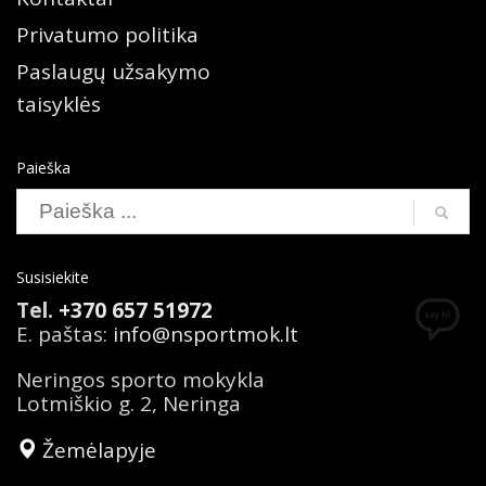
Privatumo politika
Paslaugų užsakymo
taisyklės
Paieška
Susisiekite
Tel.
+370 657 51972
E. paštas:
info@nsportmok.lt
Neringos sporto mokykla
Lotmiškio g. 2, Neringa
Žemėlapyje