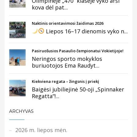
Olimpinėje „470“ klasėje vyko arši
kova dėl pat...
Naktinis orientavimosi žaidimas 2026
Liepos 16–17 dienomis vyko n...
Pasiruošusios Pasaulio čempionatui Vokietijoje!
Neringos sporto mokyklos
buriuotojos Ema Raudyt...
Kiekviena regata – žingsnis į priekį
Baigėsi jubiliejinė 50-oji „Spinnaker
Regatta“!...
ARCHYVAS
2026 m. liepos mėn.