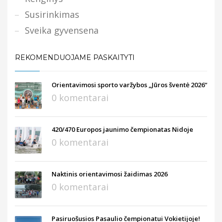
Susirinkimas
Sveika gyvensena
REKOMENDUOJAME PASKAITYTI
Orientavimosi sporto varžybos „Jūros šventė 2026“
0 komentarai
420/470 Europos jaunimo čempionatas Nidoje
0 komentarai
Naktinis orientavimosi žaidimas 2026
0 komentarai
Pasiruošusios Pasaulio čempionatui Vokietijoje!