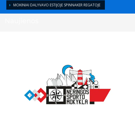
MOKINIAI DALYVAVO ESTIJOJE SPINNAKER REGATOJE
Naujienos
2017-07-03
/
>
PASIEKIMAI