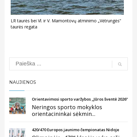
LR taurės bei Vl. ir V. Mamontovų atminimo „Vėtrungės“
taurės regata
Search
NAUJIENOS
Orientavimosi sporto varžybos „Jūros šventė 2026“
Neringos sporto mokyklos
orientacininkai sėkmin...
420/470 Europos jaunimo čempionatas Nidoje