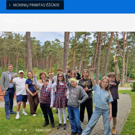
MOKINIŲ PRIIMTAS IŠŠŪKIS!
Naujienos
2025-06-26
/
>
RENGINYS