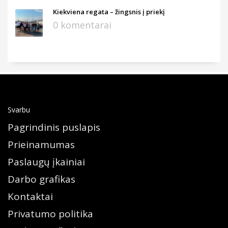
Kiekviena regata – žingsnis į priekį
0 komentarai
Svarbu
Pagrindinis puslapis
Prieinamumas
Paslaugų įkainiai
Darbo grafikas
Kontaktai
Privatumo politika