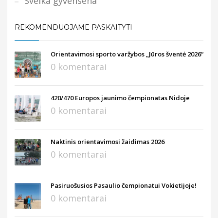
Sveika gyvensena
REKOMENDUOJAME PASKAITYTI
Orientavimosi sporto varžybos „Jūros šventė 2026“
0 komentarai
420/470 Europos jaunimo čempionatas Nidoje
0 komentarai
Naktinis orientavimosi žaidimas 2026
0 komentarai
Pasiruošusios Pasaulio čempionatui Vokietijoje!
0 komentarai