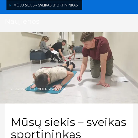
MŪSŲ SIEKIS – SVEIKAS SPORTININKAS
Naujienos
2025-12-17
/
>
SVEIKA GYVENSENA
Mūsų siekis – sveikas
sportininkas