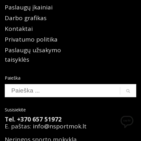
Paslaugų įkainiai
Darbo grafikas
Kontaktai
Privatumo politika
Paslaugų užsakymo
taisyklės
Paieška
Susisiekite
Tel.
+370 657 51972
E. paštas:
info@nsportmok.lt
Neringos sporto mokykla