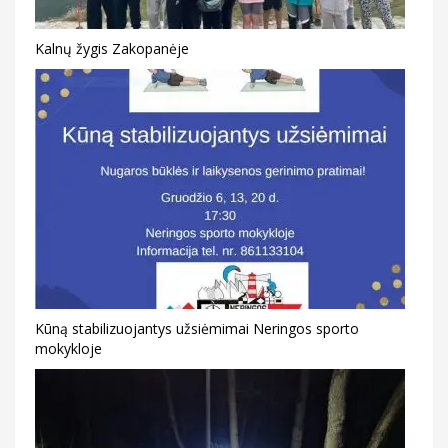
Kalnų žygis Zakopanėje
Kūną stabilizuojantys užsiėmimai Neringos sporto
mokykloje