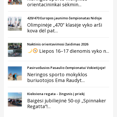
orientacininkai sėkmin...
420/470 Europos jaunimo čempionatas Nidoje
Olimpinėje „470“ klasėje vyko arši
kova dėl pat...
Naktinis orientavimosi žaidimas 2026
Liepos 16–17 dienomis vyko n...
Pasiruošusios Pasaulio čempionatui Vokietijoje!
Neringos sporto mokyklos
buriuotojos Ema Raudyt...
Kiekviena regata – žingsnis į priekį
Baigėsi jubiliejinė 50-oji „Spinnaker
Regatta“!...