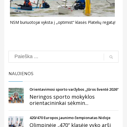
NSM buriuotojai vyksta į „optimist“ klasės Platelių regatą!
Search
NAUJIENOS
Orientavimosi sporto varžybos „Jūros šventė 2026“
Neringos sporto mokyklos
orientacininkai sėkmin...
420/470 Europos jaunimo čempionatas Nidoje
Olimpinėje „470“ klasėje vyko arši