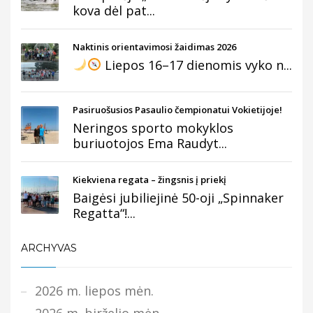
kova dėl pat...
Naktinis orientavimosi žaidimas 2026
Liepos 16–17 dienomis vyko n...
Pasiruošusios Pasaulio čempionatui Vokietijoje!
Neringos sporto mokyklos
buriuotojos Ema Raudyt...
Kiekviena regata – žingsnis į priekį
Baigėsi jubiliejinė 50-oji „Spinnaker
Regatta“!...
ARCHYVAS
2026 m. liepos mėn.
2026 m. birželio mėn.