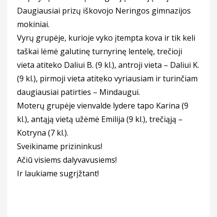
Daugiausiai prizų
iškovojo Neringos gimnazijos
mokiniai.
Vyrų grupėje, kurioje vyko įtempta kova ir tik keli
taškai lėmė galutinę turnyrinę lentelę, trečioji
vieta atiteko Daliui B. (9 kl.), antroji vieta – Daliui K.
(9 kl.), pirmoji vieta atiteko vyriausiam ir turinčiam
daugiausiai patirties – Mindaugui.
Moterų grupėje vienvalde lydere tapo Karina (9
kl.), antąją vietą užėmė Emilija (9 kl.), trečiąją –
Kotryna (7 kl.).
Sveikiname prizininkus!
Ačiū visiems dalyvavusiems!
Ir laukiame sugrįžtant!