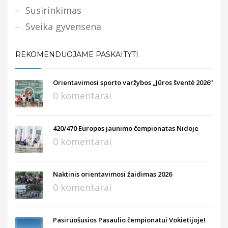
Susirinkimas
Sveika gyvensena
REKOMENDUOJAME PASKAITYTI
Orientavimosi sporto varžybos „Jūros šventė 2026“
0 komentarai
420/470 Europos jaunimo čempionatas Nidoje
0 komentarai
Naktinis orientavimosi žaidimas 2026
0 komentarai
Pasiruošusios Pasaulio čempionatui Vokietijoje!