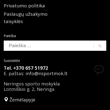
Privatumo politika
Paslaugų užsakymo
taisyklės
Paieška
Susisiekite
Tel.
+370 657 51972
E. paštas:
info@nsportmok.lt
Neringos sporto mokykla
Lotmiškio g. 2, Neringa
Žemėlapyje