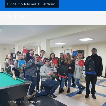
NAKTINISI MINI GOLFO TURNYRAS
Naujienos
2017-11-18
/
>
RENGINYS