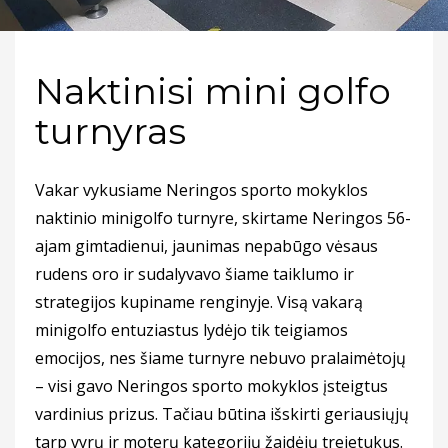
Naktinisi mini golfo
turnyras
Vakar vykusiame Neringos sporto mokyklos
naktinio minigolfo turnyre, skirtame Neringos 56-
ajam gimtadienui, jaunimas nepabūgo vėsaus
rudens oro ir sudalyvavo šiame taiklumo ir
strategijos kupiname renginyje. Visą vakarą
minigolfo entuziastus lydėjo tik teigiamos
emocijos, nes šiame turnyre nebuvo pralaimėtojų
– visi gavo Neringos sporto mokyklos įsteigtus
vardinius prizus. Tačiau būtina išskirti geriausiųjų
tarp vyrų ir moterų kategorijų žaidėjų trejetukus.