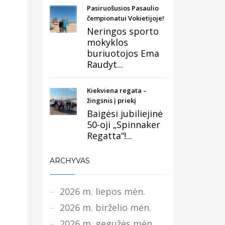
Pasiruošusios Pasaulio
čempionatui Vokietijoje!
Neringos sporto
mokyklos
buriuotojos Ema
Raudyt...
Kiekviena regata –
žingsnis į priekį
Baigėsi jubiliejinė
50-oji „Spinnaker
Regatta“!...
ARCHYVAS
2026 m. liepos mėn.
2026 m. birželio mėn.
2026 m. gegužės mėn.