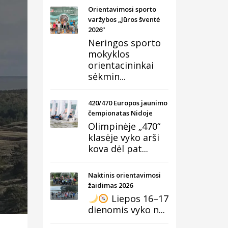
Orientavimosi sporto
varžybos „Jūros šventė
2026“
Neringos sporto
mokyklos
orientacininkai
sėkmin...
420/470 Europos jaunimo
čempionatas Nidoje
Olimpinėje „470“
klasėje vyko arši
kova dėl pat...
Naktinis orientavimosi
žaidimas 2026
Liepos 16–17
dienomis vyko n...