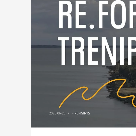
2025-06-26
/
>
RENGINYS