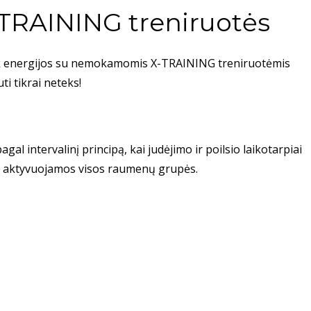
RAINING treniruotės
auk energijos su nemokamomis X-TRAINING treniruotėmis
i tikrai neteks!
al intervalinį principą, kai judėjimo ir poilsio laikotarpiai
ai aktyvuojamos visos raumenų grupės.