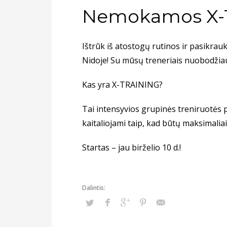
Nemokamos X-T
Ištrūk iš atostogų rutinos ir pasikr
Nidoje! Su mūsų treneriais nuobodžiaut
Kas yra X-TRAINING?
Tai intensyvios grupinės treniruotės pag
kaitaliojami taip, kad būtų maksimali
Startas – jau birželio 10 d.!