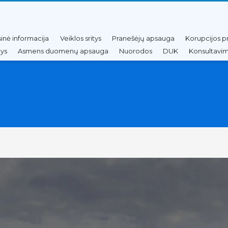
sinė informacija
Veiklos sritys
Pranešėjų apsauga
Korupcijos p
nys
Asmens duomenų apsauga
Nuorodos
DUK
Konsultavim