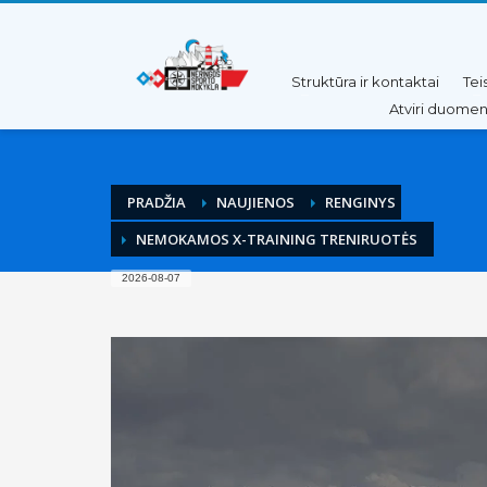
Pereiti
Pereiti
prie
prie
turinio
meniu
Struktūra ir kontaktai
Tei
Atviri duome
PRADŽIA
NAUJIENOS
RENGINYS
NEMOKAMOS X-TRAINING TRENIRUOTĖS
2026-08-07