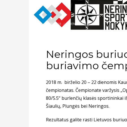
2018-06-18
/
>
RENGINYS
Neringos buriuo
buriavimo čem
2018 m. birželio 20 – 22 dienomis Kau
čempionatas. Čempionate varžysis „Opti
80/5.5“ burlenčių klasės sportininkai 
Šiaulių, Plungės bei Neringos.
Rezultatus galite rasti
Lietuvos buriuo