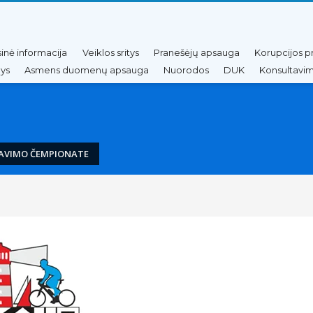
sinė informacija
Veiklos sritys
Pranešėjų apsauga
Korupcijos p
nys
Asmens duomenų apsauga
Nuorodos
DUK
Konsultavim
IAVIMO ČEMPIONATE