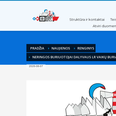
Pereiti
Pereiti
prie
prie
turinio
meniu
Struktūra ir kontaktai
Tei
Atviri duome
PRADŽIA
NAUJIENOS
RENGINYS
NERINGOS BURIUOTOJAI DALYVAUS LR VAIKŲ BUR
2026-08-07