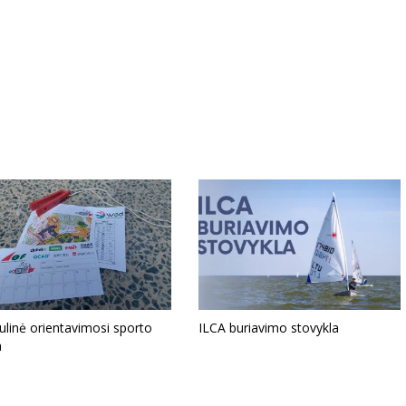
linė orientavimosi sporto
ILCA buriavimo stovykla
a