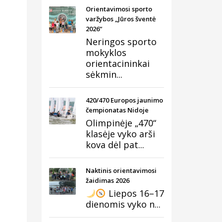
Orientavimosi sporto
varžybos „Jūros šventė
2026“
Neringos sporto
mokyklos
orientacininkai
sėkmin...
420/470 Europos jaunimo
čempionatas Nidoje
Olimpinėje „470“
klasėje vyko arši
kova dėl pat...
Naktinis orientavimosi
žaidimas 2026
Liepos 16–17
dienomis vyko n...