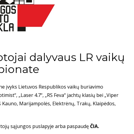
tojai dalyvaus LR vaikų
pionate
ne įvyks Lietuvos Respublikos vaikų buriavimo
mist“, „Laser 4.7“, „RS Feva“ jachtų klasių bei „Viper
iš Kauno, Marijampolės, Elektrėnų, Trakų, Klaipėdos,
tojų sąjungos puslapyje
arba paspaudę
ČIA
.