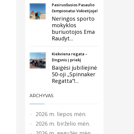
Pasiruošusios Pasaulio
čempionatui Vokietijoje!
Neringos sporto
mokyklos
buriuotojos Ema
Raudyt...
Kiekviena regata –
žingsnis į priekį
Baigėsi jubiliejinė
50-oji „Spinnaker
Regatta“!...
ARCHYVAS
2026 m. liepos mėn.
2026 m. birželio mėn.
2026 m. gegužės mėn.