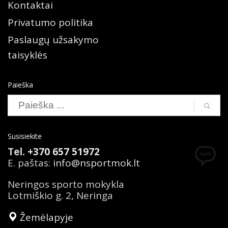
Kontaktai
Privatumo politika
Paslaugų užsakymo
taisyklės
Paieška
Susisiekite
Tel.
+370 657 51972
E. paštas:
info@nsportmok.lt
Neringos sporto mokykla
Lotmiškio g. 2, Neringa
Žemėlapyje