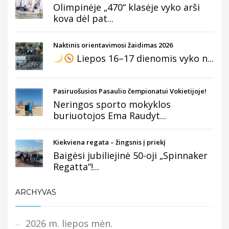
Olimpinėje „470“ klasėje vyko arši
kova dėl pat...
Naktinis orientavimosi žaidimas 2026
Liepos 16–17 dienomis vyko n...
Pasiruošusios Pasaulio čempionatui Vokietijoje!
Neringos sporto mokyklos
buriuotojos Ema Raudyt...
Kiekviena regata – žingsnis į priekį
Baigėsi jubiliejinė 50-oji „Spinnaker
Regatta“!...
ARCHYVAS
2026 m. liepos mėn.