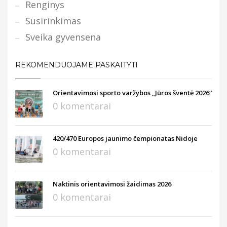
Renginys
Susirinkimas
Sveika gyvensena
REKOMENDUOJAME PASKAITYTI
Orientavimosi sporto varžybos „Jūros šventė 2026“
0 komentarai
420/470 Europos jaunimo čempionatas Nidoje
0 komentarai
Naktinis orientavimosi žaidimas 2026
0 komentarai