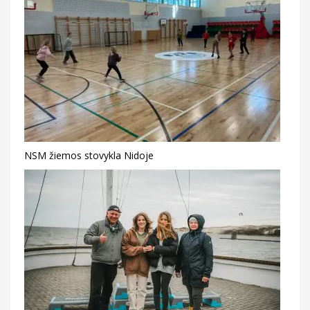
NSM žiemos stovykla Nidoje