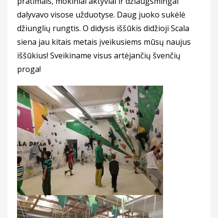
pratimais, mokiniai aktyviai ir džiaugsmingai
dalyvavo visose užduotyse. Daug juoko sukėlė
džiunglių rungtis. O didysis iššūkis didžioji Scala
siena jau kitais metais įveikusiems mūsų naujus
iššūkius! Sveikiname visus artėjančių švenčių
proga!