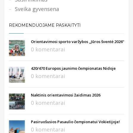
Sveika gyvensena
REKOMENDUOJAME PASKAITYTI
Orientavimosi sporto varžybos „Jūros šventė 2026“
0 komentarai
420/470 Europos jaunimo čempionatas Nidoje
0 komentarai
Naktinis orientavimosi žaidimas 2026
0 komentarai
Pasiruošusios Pasaulio čempionatui Vokietijoje!
0 komentarai