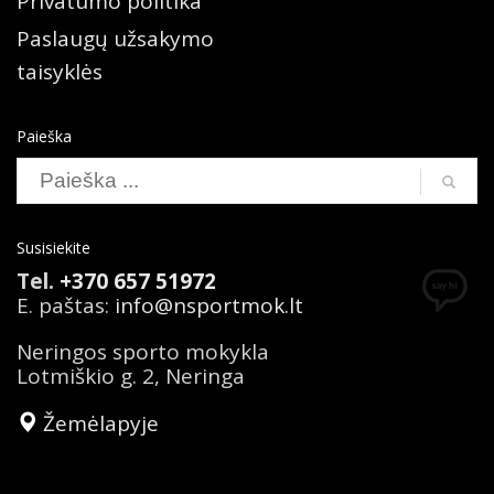
Privatumo politika
Paslaugų užsakymo
taisyklės
Paieška
Susisiekite
Tel.
+370 657 51972
E. paštas:
info@nsportmok.lt
Neringos sporto mokykla
Lotmiškio g. 2, Neringa
Žemėlapyje