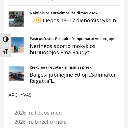
Naktinis orientavimosi žaidimas 2026
Liepos 16–17 dienomis vyko n...
Pasiruošusios Pasaulio čempionatui Vokietijoje!
Įjungti didesnį kontrastą
Neringos sporto mokyklos
buriuotojos Ema Raudyt...
Keisti teksto dydį
Kiekviena regata – žingsnis į priekį
Baigėsi jubiliejinė 50-oji „Spinnaker
Regatta“!...
ARCHYVAS
2026 m. liepos mėn.
2026 m. birželio mėn.