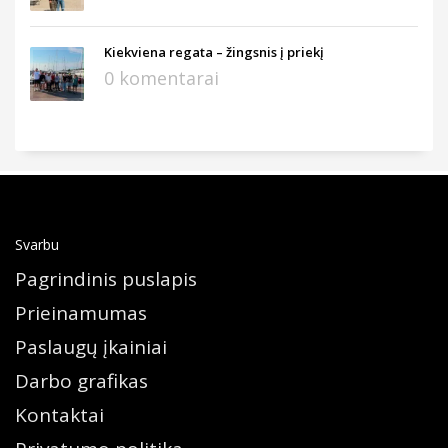
Kiekviena regata – žingsnis į priekį
0 komentarai
Svarbu
Pagrindinis puslapis
Prieinamumas
Paslaugų įkainiai
Darbo grafikas
Kontaktai