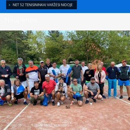
NET 52 TENISININKAI VARŽĖSI NIDOJE
Naujienos
2020-09-28
/
>
PRANEŠIMAS
,
RENGINYS