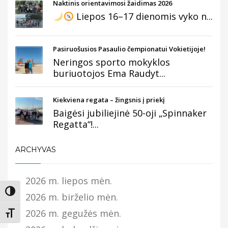
Naktinis orientavimosi žaidimas 2026
Liepos 16–17 dienomis vyko n...
Pasiruošusios Pasaulio čempionatui Vokietijoje!
Neringos sporto mokyklos
buriuotojos Ema Raudyt...
Kiekviena regata – žingsnis į priekį
Baigėsi jubiliejinė 50-oji „Spinnaker
Regatta“!...
ARCHYVAS
2026 m. liepos mėn.
Įjungti didesnį kontrastą
2026 m. birželio mėn.
2026 m. gegužės mėn.
Keisti teksto dydį