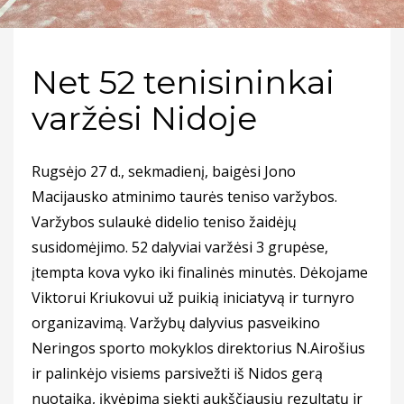
Net 52 tenisininkai
varžėsi Nidoje
Rugsėjo 27 d., sekmadienį, baigėsi Jono
Macijausko atminimo taurės teniso varžybos.
Varžybos sulaukė didelio teniso žaidėjų
susidomėjimo. 52 dalyviai varžėsi 3 grupėse,
įtempta kova vyko iki finalinės minutės. Dėkojame
Viktorui Kriukovui už puikią iniciatyvą ir turnyro
organizavimą. Varžybų dalyvius pasveikino
Neringos sporto mokyklos direktorius N.Airošius
ir palinkėjo visiems parsivežti iš Nidos gerą
nuotaiką, įkvėpimą siekti aukščiausių rezultatų ir