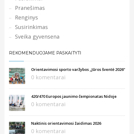
Pranešimas
Renginys
Susirinkimas
Sveika gyvensena
REKOMENDUOJAME PASKAITYTI
Orientavimosi sporto varžybos „Jūros šventė 2026“
0 komentarai
420/470 Europos jaunimo čempionatas Nidoje
0 komentarai
Naktinis orientavimosi žaidimas 2026
0 komentarai