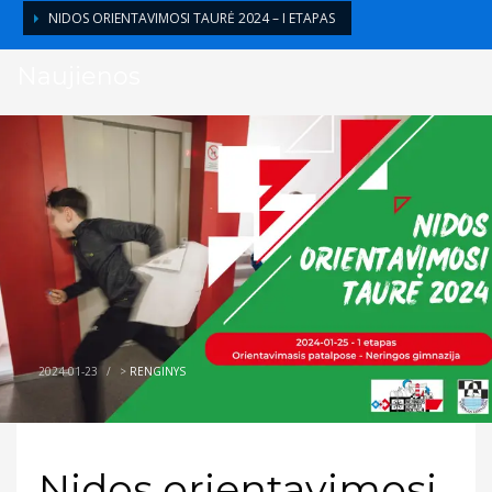
NIDOS ORIENTAVIMOSI TAURĖ 2024 – I ETAPAS
Naujienos
2024-01-23
/
>
RENGINYS
Nidos orientavimosi