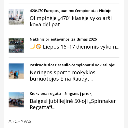
420/470 Europos jaunimo čempionatas Nidoje
Olimpinėje „470“ klasėje vyko arši
kova dėl pat...
Naktinis orientavimosi žaidimas 2026
Liepos 16–17 dienomis vyko n...
Pasiruošusios Pasaulio čempionatui Vokietijoje!
Neringos sporto mokyklos
buriuotojos Ema Raudyt...
Kiekviena regata – žingsnis į priekį
Baigėsi jubiliejinė 50-oji „Spinnaker
Regatta“!...
ARCHYVAS