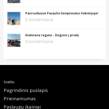
Pasiruošusios Pasaulio čempionatui Vokietijoje!
0 komentarai
Kiekviena regata – žingsnis į priekį
0 komentarai
Svarbu
Pagrindinis puslapis
Prieinamumas
Paslaugų įkainiai