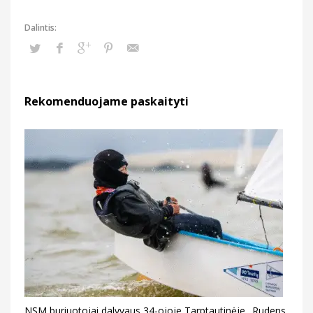
Rekomenduojame paskaityti
NSM buriuotojai dalyvaus 34-ojoje Tarptautinėje „Rudens