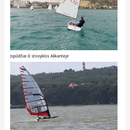
Įspūdžiai iš stovyklos Alikantėje