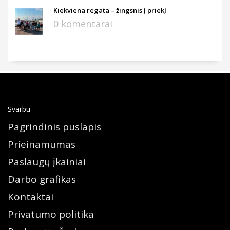
Kiekviena regata – žingsnis į priekį
0 komentarai
Svarbu
Pagrindinis puslapis
Prieinamumas
Paslaugų įkainiai
Darbo grafikas
Kontaktai
Privatumo politika