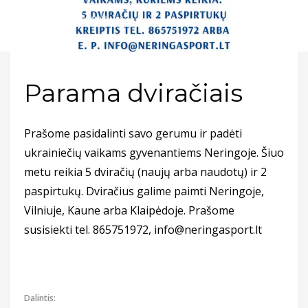
2022-05-03
/
>
PRANEŠIMAS
Parama dviračiais
Prašome pasidalinti savo gerumu ir padėti
ukrainiečių vaikams gyvenantiems Neringoje. Šiuo
metu reikia 5 dviračių (naujų arba naudotų) ir 2
paspirtukų. Dviračius galime paimti Neringoje,
Vilniuje, Kaune arba Klaipėdoje. Prašome
susisiekti tel. 865751972, info@neringasport.lt