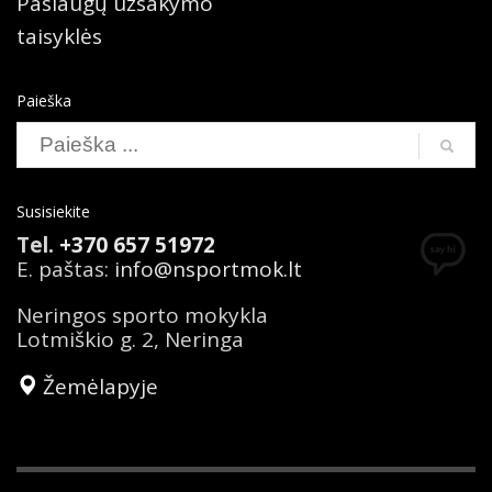
Paslaugų užsakymo
taisyklės
Paieška
Susisiekite
Tel.
+370 657 51972
E. paštas:
info@nsportmok.lt
Neringos sporto mokykla
Lotmiškio g. 2, Neringa
Žemėlapyje