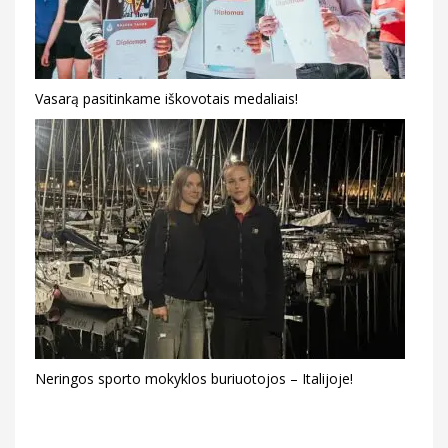
Vasarą pasitinkame iškovotais medaliais!
Neringos sporto mokyklos buriuotojos – Italijoje!