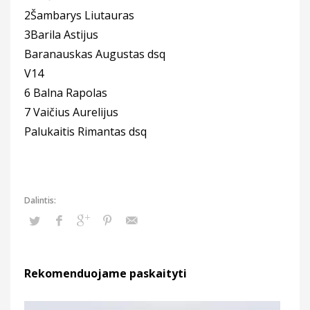
2Šambarys Liutauras
3Barila Astijus
Baranauskas Augustas dsq
V14
6 Balna Rapolas
7 Vaičius Aurelijus
Palukaitis Rimantas dsq
Rekomenduojame paskaityti