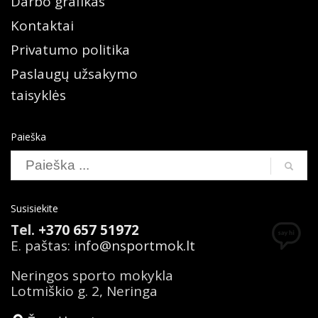
Darbo grafikas
Kontaktai
Privatumo politika
Paslaugų užsakymo
taisyklės
Paieška
Susisiekite
Tel.
+370 657 51972
E. paštas:
info@nsportmok.lt
Neringos sporto mokykla
Lotmiškio g. 2, Neringa