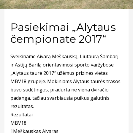
Pasiekimai „Alytaus
čempionate 2017“
Sveikiname Aivarą Meškauską, Liutaurą Šambarį
ir Astijų Barilą orientavimosi sporto varžybose
„Alytaus taurė 2017″ užėmus prizines vietas
MBV18 grupėje. Mokiniams Alytaus taurės trasos
buvo sudėtingos, pradurta ne viena dviračio
padanga, tačiau svarbiausia puikus galutinis
rezultatas.
Rezultatai:
MBV18
1Meškauskas Aivaras