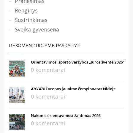
Pranešimas
Renginys
Susirinkimas
Sveika gyvensena
REKOMENDUOJAME PASKAITYTI
Orientavimosi sporto varžybos „Jūros šventė 2026“
0 komentarai
420/470 Europos jaunimo čempionatas Nidoje
0 komentarai
Naktinis orientavimosi žaidimas 2026
0 komentarai