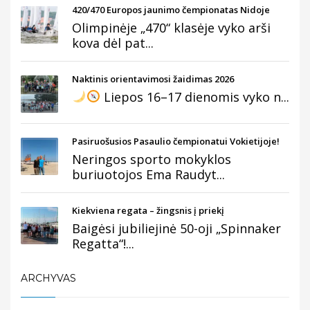
420/470 Europos jaunimo čempionatas Nidoje
Olimpinėje „470“ klasėje vyko arši
kova dėl pat...
Naktinis orientavimosi žaidimas 2026
Liepos 16–17 dienomis vyko n...
Pasiruošusios Pasaulio čempionatui Vokietijoje!
Neringos sporto mokyklos
buriuotojos Ema Raudyt...
Kiekviena regata – žingsnis į priekį
Baigėsi jubiliejinė 50-oji „Spinnaker
Regatta“!...
ARCHYVAS