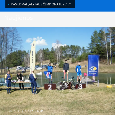
PASIEKIMAI „ALYTAUS ČEMPIONATE 2017“
Naujienos
2017-04-03
/
>
PASIEKIMAI