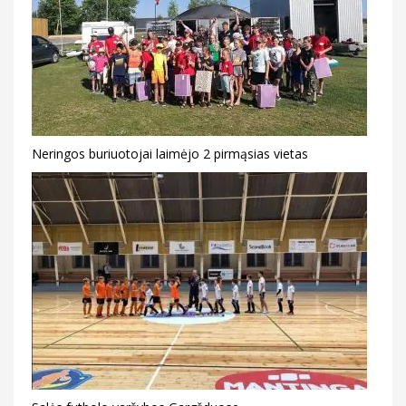
Neringos buriuotojai laimėjo 2 pirmąsias vietas