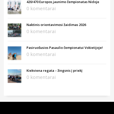
420/470 Europos jaunimo čempionatas Nidoje
0 komentarai
Naktinis orientavimosi žaidimas 2026
0 komentarai
Pasiruošusios Pasaulio čempionatui Vokietijoje!
0 komentarai
Kiekviena regata – žingsnis į priekį
0 komentarai