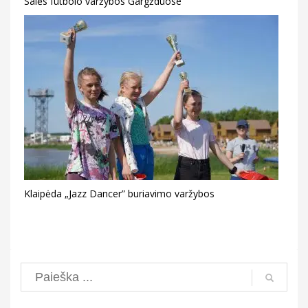
Salės futbolo varžybos Gargžduose
Klaipėda „Jazz Dancer” buriavimo varžybos
Search