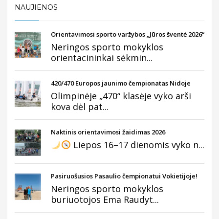
NAUJIENOS
Orientavimosi sporto varžybos „Jūros šventė 2026“
Neringos sporto mokyklos
orientacininkai sėkmin...
420/470 Europos jaunimo čempionatas Nidoje
Olimpinėje „470“ klasėje vyko arši
kova dėl pat...
Naktinis orientavimosi žaidimas 2026
Liepos 16–17 dienomis vyko n...
Pasiruošusios Pasaulio čempionatui Vokietijoje!
Neringos sporto mokyklos
buriuotojos Ema Raudyt...