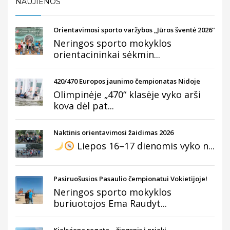
NAUJIENOS
Orientavimosi sporto varžybos „Jūros šventė 2026“
Neringos sporto mokyklos
orientacininkai sėkmin...
420/470 Europos jaunimo čempionatas Nidoje
Olimpinėje „470“ klasėje vyko arši
kova dėl pat...
Naktinis orientavimosi žaidimas 2026
Liepos 16–17 dienomis vyko n...
Pasiruošusios Pasaulio čempionatui Vokietijoje!
Neringos sporto mokyklos
buriuotojos Ema Raudyt...