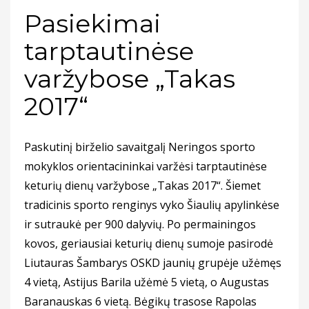
Pasiekimai
tarptautinėse
varžybose „Takas
2017“
Paskutinį birželio savaitgalį Neringos sporto
mokyklos orientacininkai varžėsi tarptautinėse
keturių dienų varžybose „Takas 2017“. Šiemet
tradicinis sporto renginys vyko Šiaulių apylinkėse
ir sutraukė per 900 dalyvių. Po permainingos
kovos, geriausiai keturių dienų sumoje pasirodė
Liutauras Šambarys OSKD jaunių grupėje užėmęs
4 vietą, Astijus Barila užėmė 5 vietą, o Augustas
Baranauskas 6 vietą. Bėgikų trasose Rapolas