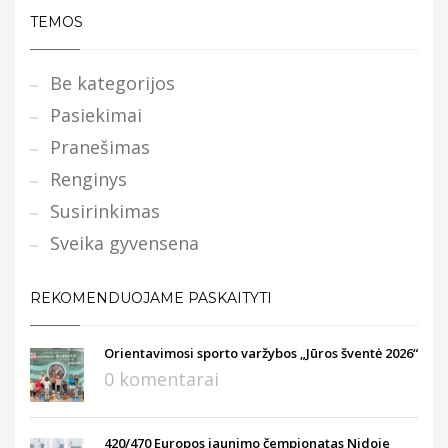
TEMOS
Be kategorijos
Pasiekimai
Pranešimas
Renginys
Susirinkimas
Sveika gyvensena
REKOMENDUOJAME PASKAITYTI
Orientavimosi sporto varžybos „Jūros šventė 2026“
0 komentarai
420/470 Europos jaunimo čempionatas Nidoje