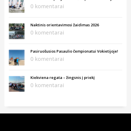
0 komentarai
Naktinis orientavimosi žaidimas 2026
0 komentarai
Pasiruošusios Pasaulio čempionatui Vokietijoje!
0 komentarai
Kiekviena regata – žingsnis į priekį
0 komentarai