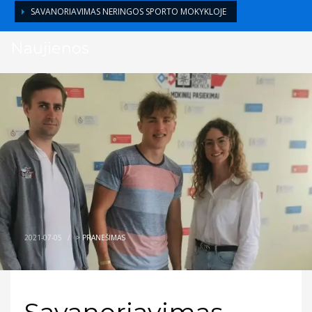
SAVANORIAVIMAS NERINGOS SPORTO MOKYKLOJE
Naujienos
2021-07-05
/
>
PRANEŠIMAS
Savanoriavimas