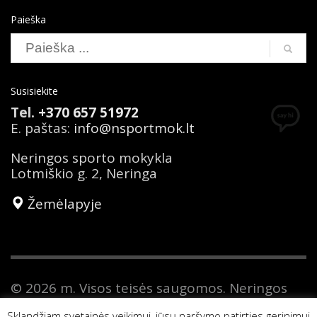
Paieška
Susisiekite
Tel.
+370 657 51972
E. paštas:
info@nsportmok.lt
Neringos sporto mokykla
Lotmiškio g. 2, Neringa
Žemėlapyje
© 2026 m. Visos teisės saugomos. Neringos
sporto mokykla yra savivaldybės biudžetinė
Sklandžiam svetainės veikimui, jūsų naršymo patirties gerinimui