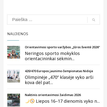
Search
NAUJIENOS
Orientavimosi sporto varžybos „Jūros šventė 2026“
Neringos sporto mokyklos
orientacininkai sėkmin...
420/470 Europos jaunimo čempionatas Nidoje
Olimpinėje „470“ klasėje vyko arši
kova dėl pat...
Naktinis orientavimosi žaidimas 2026
Liepos 16–17 dienomis vyko n...