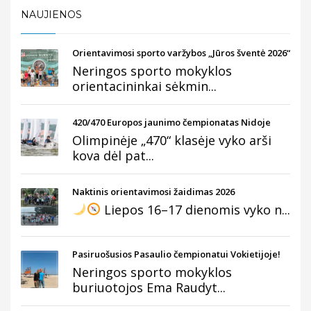
NAUJIENOS
Orientavimosi sporto varžybos „Jūros šventė 2026“
Neringos sporto mokyklos
orientacininkai sėkmin...
420/470 Europos jaunimo čempionatas Nidoje
Olimpinėje „470“ klasėje vyko arši
kova dėl pat...
Naktinis orientavimosi žaidimas 2026
Liepos 16–17 dienomis vyko n...
Pasiruošusios Pasaulio čempionatui Vokietijoje!
Neringos sporto mokyklos
buriuotojos Ema Raudyt...