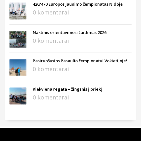
420/470 Europos jaunimo čempionatas Nidoje
0 komentarai
Naktinis orientavimosi žaidimas 2026
0 komentarai
Pasiruošusios Pasaulio čempionatui Vokietijoje!
0 komentarai
Kiekviena regata – žingsnis į priekį
0 komentarai