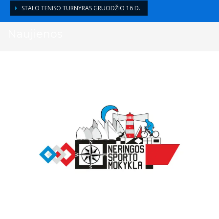
STALO TENISO TURNYRAS GRUODŽIO 16 D.
Naujienos
2017-12-04
/
>
PRANEŠIMAS