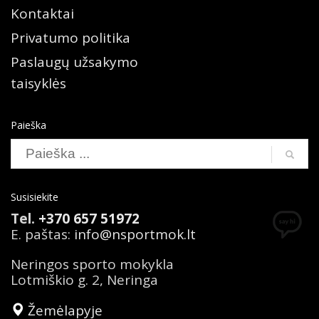
Kontaktai
Privatumo politika
Paslaugų užsakymo
taisyklės
Paieška
Susisiekite
Tel.
+370 657 51972
E. paštas:
info@nsportmok.lt
Neringos sporto mokykla
Lotmiškio g. 2, Neringa
Žemėlapyje