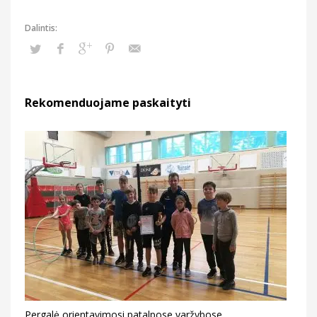
Rekomenduojame paskaityti
Pergalė orientavimosi patalpose varžybose