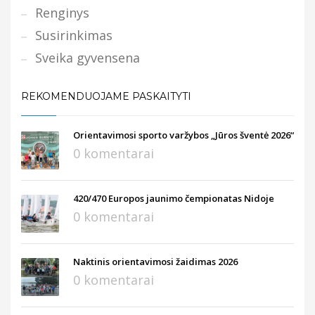
Renginys
Susirinkimas
Sveika gyvensena
REKOMENDUOJAME PASKAITYTI
Orientavimosi sporto varžybos „Jūros šventė 2026“
0 komentarai
420/470 Europos jaunimo čempionatas Nidoje
0 komentarai
Naktinis orientavimosi žaidimas 2026
0 komentarai