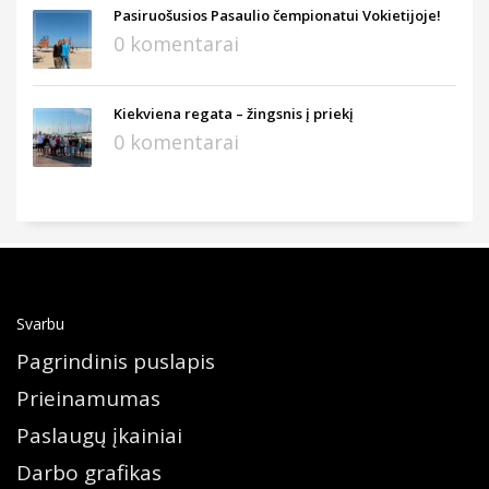
Pasiruošusios Pasaulio čempionatui Vokietijoje!
0 komentarai
Kiekviena regata – žingsnis į priekį
0 komentarai
Svarbu
Pagrindinis puslapis
Prieinamumas
Paslaugų įkainiai
Darbo grafikas