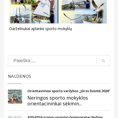
Darželinukai aplankė sporto mokyklą
Search
NAUJIENOS
Orientavimosi sporto varžybos „Jūros šventė 2026“
Neringos sporto mokyklos
orientacininkai sėkmin...
420/470 Europos jaunimo čempionatas Nidoje