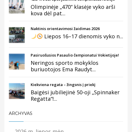
Olimpinėje „470“ klasėje vyko arši
kova dėl pat...
Naktinis orientavimosi žaidimas 2026
Liepos 16–17 dienomis vyko n...
Pasiruošusios Pasaulio čempionatui Vokietijoje!
Neringos sporto mokyklos
buriuotojos Ema Raudyt...
Kiekviena regata – žingsnis į priekį
Baigėsi jubiliejinė 50-oji „Spinnaker
Regatta“!...
ARCHYVAS
2026 m. liepos mėn.