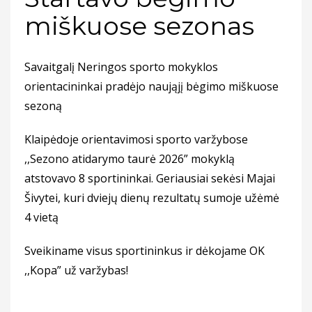
miškuose sezonas
Savaitgalį Neringos sporto mokyklos
orientacininkai pradėjo naująjį bėgimo miškuose
sezoną
Klaipėdoje orientavimosi sporto varžybose
,,Sezono atidarymo taurė 2026” mokyklą
atstovavo 8 sportininkai. Geriausiai sekėsi Majai
Šivytei, kuri dviejų dienų rezultatų sumoje užėmė
4 vietą
Sveikiname visus sportininkus ir dėkojame OK
,,Kopa” už varžybas!