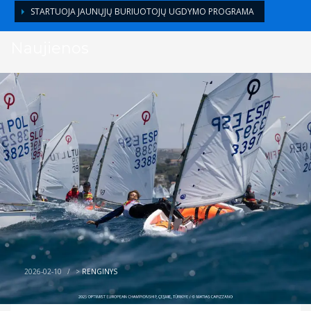
STARTUOJA JAUNŲJŲ BURIUOTOJŲ UGDYMO PROGRAMA
Naujienos
2026-02-10
/
>
RENGINYS