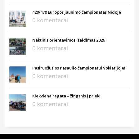
420/470 Europos jaunimo čempionatas Nidoje
0 komentarai
Naktinis orientavimosi žaidimas 2026
0 komentarai
Pasiruošusios Pasaulio čempionatui Vokietijoje!
0 komentarai
Kiekviena regata – žingsnis į priekį
0 komentarai