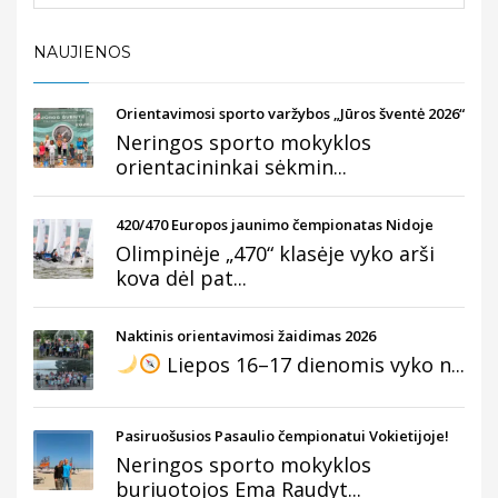
NAUJIENOS
Orientavimosi sporto varžybos „Jūros šventė 2026“
Neringos sporto mokyklos
orientacininkai sėkmin...
420/470 Europos jaunimo čempionatas Nidoje
Olimpinėje „470“ klasėje vyko arši
kova dėl pat...
Naktinis orientavimosi žaidimas 2026
Liepos 16–17 dienomis vyko n...
Pasiruošusios Pasaulio čempionatui Vokietijoje!
Neringos sporto mokyklos
buriuotojos Ema Raudyt...