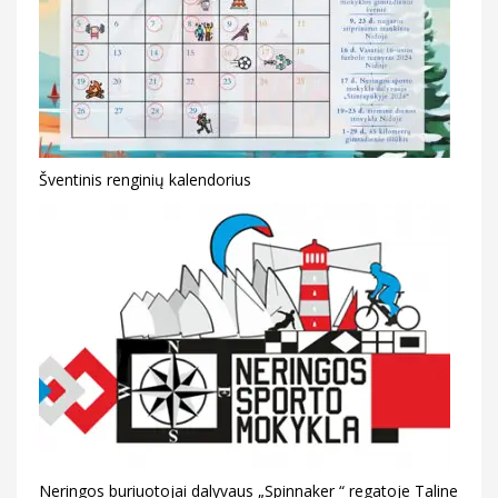
Šventinis renginių kalendorius
Neringos buriuotojai dalyvaus „Spinnaker “ regatoje Taline