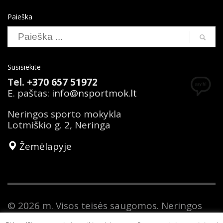
Paieška
Susisiekite
Tel.
+370 657 51972
E. paštas:
info@nsportmok.lt
Neringos sporto mokykla
Lotmiškio g. 2, Neringa
Žemėlapyje
© 2026 m. Visos teisės saugomos. Neringos
sporto mokykla yra savivaldybės biudžetinė