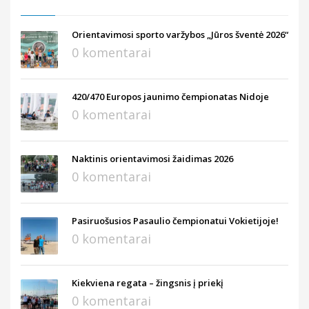
Orientavimosi sporto varžybos „Jūros šventė 2026“
0 komentarai
420/470 Europos jaunimo čempionatas Nidoje
0 komentarai
Naktinis orientavimosi žaidimas 2026
0 komentarai
Pasiruošusios Pasaulio čempionatui Vokietijoje!
0 komentarai
Kiekviena regata – žingsnis į priekį
0 komentarai