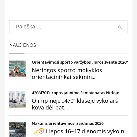
Search
NAUJIENOS
Orientavimosi sporto varžybos „Jūros šventė 2026“
Neringos sporto mokyklos
orientacininkai sėkmin...
420/470 Europos jaunimo čempionatas Nidoje
Olimpinėje „470“ klasėje vyko arši
kova dėl pat...
Naktinis orientavimosi žaidimas 2026
Liepos 16–17 dienomis vyko n...