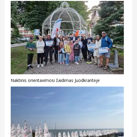
Naktinis orientavimosi žaidimas Juodkrantėje