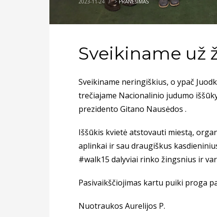
2023-11-24
/
>
PRANEŠIMAS
Sveikiname už ž
Sveikiname neringiškius, o ypač Juodk
trečiajame Nacionalinio judumo iššūky
prezidento Gitano Nausėdos .
Iššūkis kvietė atstovauti miestą, org
aplinkai ir sau draugiškus kasdienini
#walk15 dalyviai rinko žingsnius ir var
Pasivaikščiojimas kartu puiki proga pab
Nuotraukos Aurelijos P.