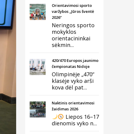
Orientavimosi sporto
varžybos „Jūros šventė
2026“
Neringos sporto
mokyklos
orientacininkai
sėkmin...
420/470 Europos jaunimo
čempionatas Nidoje
Olimpinėje „470“
klasėje vyko arši
kova dėl pat...
Naktinis orientavimosi
žaidimas 2026
Liepos 16–17
dienomis vyko n...