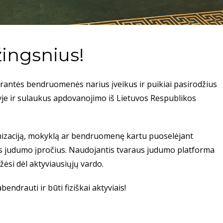
ingsnius!
rantės bendruomenės narius įveikus ir puikiai pasirodžius
je ir sulaukus apdovanojimo iš Lietuvos Respublikos
anizaciją, mokyklą ar bendruomenę kartu puoselėjant
us judumo įpročius. Naudojantis tvaraus judumo platforma
žėsi dėl aktyviausiųjų vardo.
endrauti ir būti fiziškai aktyviais!