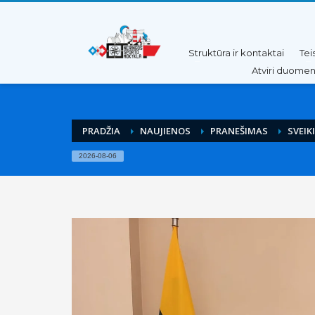
Pereiti
Pereiti
prie
prie
turinio
meniu
Struktūra ir kontaktai
Tei
Atviri duome
PRADŽIA
NAUJIENOS
PRANEŠIMAS
SVEIK
2026-08-06