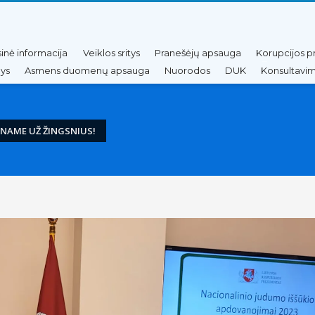
sinė informacija
Veiklos sritys
Pranešėjų apsauga
Korupcijos p
nys
Asmens duomenų apsauga
Nuorodos
DUK
Konsultavim
INAME UŽ ŽINGSNIUS!