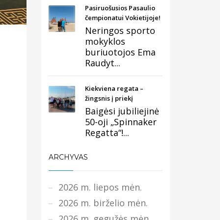
Pasiruošusios Pasaulio
čempionatui Vokietijoje!
Neringos sporto
mokyklos
buriuotojos Ema
Raudyt...
Kiekviena regata –
žingsnis į priekį
Baigėsi jubiliejinė
50-oji „Spinnaker
Regatta“!...
ARCHYVAS
2026 m. liepos mėn.
2026 m. birželio mėn.
2026 m. gegužės mėn.