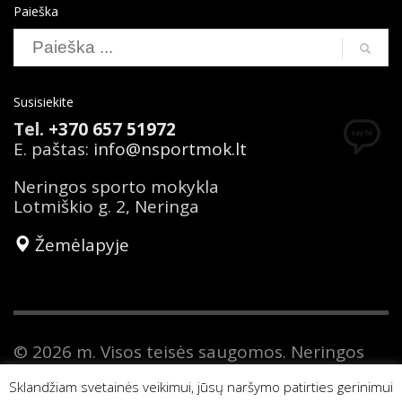
Paieška
Susisiekite
Tel.
+370 657 51972
E. paštas:
info@nsportmok.lt
Neringos sporto mokykla
Lotmiškio g. 2, Neringa
Žemėlapyje
© 2026 m. Visos teisės saugomos. Neringos
sporto mokykla yra savivaldybės biudžetinė
Sklandžiam svetainės veikimui, jūsų naršymo patirties gerinimui
įstaiga. Duomenys apie Neringos sporto