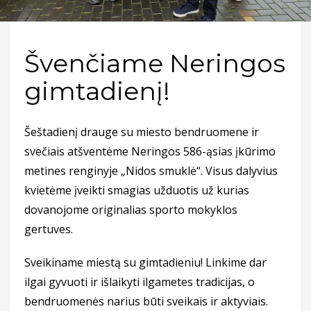
Švenčiame Neringos
gimtadienį!
Šeštadienį drauge su miesto bendruomene ir
svečiais atšventėme Neringos 586-ąsias įkūrimo
metines renginyje „Nidos smuklė“. Visus dalyvius
kvietėme įveikti smagias užduotis už kurias
dovanojome originalias sporto mokyklos
gertuves.
Sveikiname miestą su gimtadieniu! Linkime dar
ilgai gyvuoti ir išlaikyti ilgametes tradicijas, o
bendruomenės narius būti sveikais ir aktyviais.