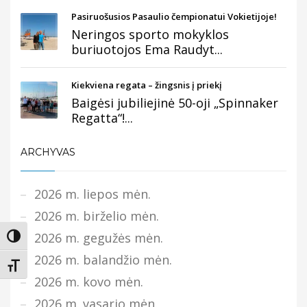
Pasiruošusios Pasaulio čempionatui Vokietijoje!
Neringos sporto mokyklos
buriuotojos Ema Raudyt...
Kiekviena regata – žingsnis į priekį
Baigėsi jubiliejinė 50-oji „Spinnaker
Regatta“!...
ARCHYVAS
2026 m. liepos mėn.
2026 m. birželio mėn.
2026 m. gegužės mėn.
Įjungti didesnį kontrastą
2026 m. balandžio mėn.
Keisti teksto dydį
2026 m. kovo mėn.
2026 m. vasario mėn.