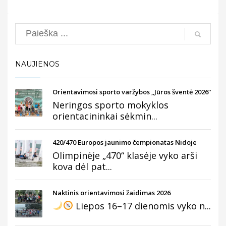
Search
NAUJIENOS
Orientavimosi sporto varžybos „Jūros šventė 2026“
Neringos sporto mokyklos
orientacininkai sėkmin...
420/470 Europos jaunimo čempionatas Nidoje
Olimpinėje „470“ klasėje vyko arši
kova dėl pat...
Naktinis orientavimosi žaidimas 2026
Liepos 16–17 dienomis vyko n...