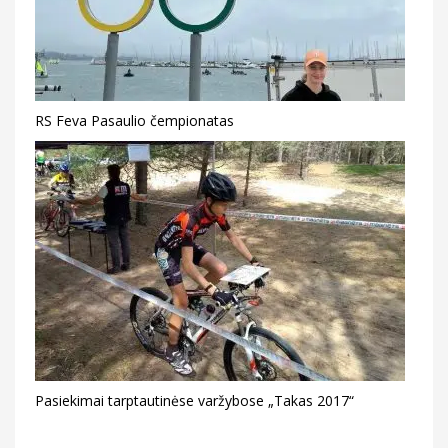
RS Feva Pasaulio čempionatas
Pasiekimai tarptautinėse varžybose „Takas 2017“