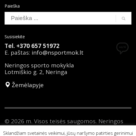
Paieška
Susisiekite
Tel.
+370 657 51972
E. paštas:
info@nsportmok.lt
Neringos sporto mokykla
Lotmiškio g. 2, Neringa
Žemėlapyje
© 2026 m. Visos teisės saugomos. Neringos
sporto mokykla yra savivaldybės biudžetinė
Sklandžiam svetainės veikimui, jūsų naršymo patirties gerinimui
įstaiga. Duomenys apie Neringos sporto