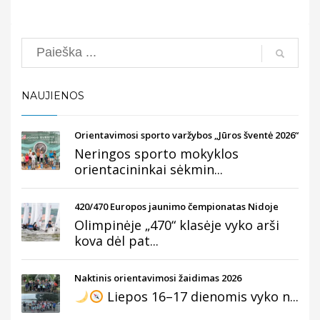
Search
NAUJIENOS
Orientavimosi sporto varžybos „Jūros šventė 2026“
Neringos sporto mokyklos
orientacininkai sėkmin...
420/470 Europos jaunimo čempionatas Nidoje
Olimpinėje „470“ klasėje vyko arši
kova dėl pat...
Naktinis orientavimosi žaidimas 2026
Liepos 16–17 dienomis vyko n...