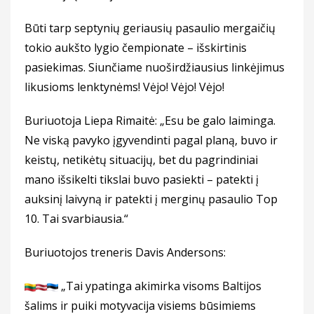
Būti tarp septynių geriausių pasaulio mergaičių
tokio aukšto lygio čempionate – išskirtinis
pasiekimas. Siunčiame nuoširdžiausius linkėjimus
likusioms lenktynėms! Vėjo! Vėjo! Vėjo!
Buriuotoja Liepa Rimaitė: „Esu be galo laiminga.
Ne viską pavyko įgyvendinti pagal planą, buvo ir
keistų, netikėtų situacijų, bet du pagrindiniai
mano išsikelti tikslai buvo pasiekti – patekti į
auksinį laivyną ir patekti į merginų pasaulio Top
10. Tai svarbiausia.“
Buriuotojos treneris Davis Andersons:
„Tai ypatinga akimirka visoms Baltijos
šalims ir puiki motyvacija visiems būsimiems