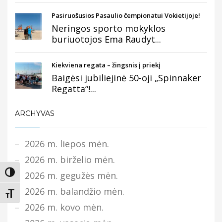
Pasiruošusios Pasaulio čempionatui Vokietijoje!
Neringos sporto mokyklos
buriuotojos Ema Raudyt...
Kiekviena regata – žingsnis į priekį
Baigėsi jubiliejinė 50-oji „Spinnaker
Regatta“!...
ARCHYVAS
2026 m. liepos mėn.
2026 m. birželio mėn.
Įjungti didesnį kontrastą
2026 m. gegužės mėn.
2026 m. balandžio mėn.
Keisti teksto dydį
2026 m. kovo mėn.