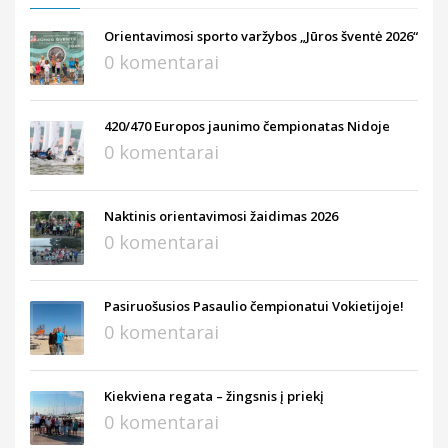
Orientavimosi sporto varžybos „Jūros šventė 2026“
0 komentarai
420/470 Europos jaunimo čempionatas Nidoje
0 komentarai
Naktinis orientavimosi žaidimas 2026
0 komentarai
Pasiruošusios Pasaulio čempionatui Vokietijoje!
0 komentarai
Kiekviena regata – žingsnis į priekį
0 komentarai