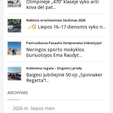
Olimpinėje „470“ klasėje vyko arši
kova dėl pat...
Naktinis orientavimosi žaidimas 2026
Liepos 16–17 dienomis vyko n...
Pasiruošusios Pasaulio čempionatui Vokietijoje!
Neringos sporto mokyklos
buriuotojos Ema Raudyt...
Kiekviena regata – žingsnis į priekį
Baigėsi jubiliejinė 50-oji „Spinnaker
Regatta“!...
ARCHYVAS
2026 m. liepos mėn.