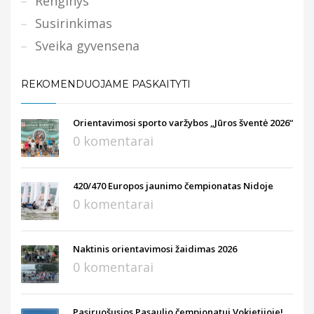
Renginys
Susirinkimas
Sveika gyvensena
REKOMENDUOJAME PASKAITYTI
Orientavimosi sporto varžybos „Jūros šventė 2026“
0 komentarai
420/470 Europos jaunimo čempionatas Nidoje
0 komentarai
Naktinis orientavimosi žaidimas 2026
0 komentarai
Pasiruošusios Pasaulio čempionatui Vokietijoje!