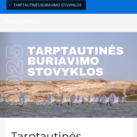
TARPTAUTINĖS BURIAVIMO STOVYKLOS
Naujienos
2025-03-28
/
>
RENGINYS
Tarptautinės