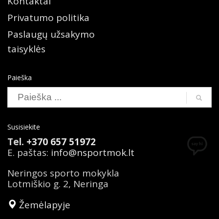
Kontaktai
Privatumo politika
Paslaugų užsakymo
taisyklės
Paieška
Susisiekite
Tel.
+370 657 51972
E. paštas:
info@nsportmok.lt
Neringos sporto mokykla
Lotmiškio g. 2, Neringa
Žemėlapyje