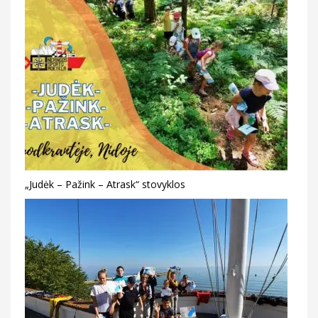
„Judėk – Pažink – Atrask“ stovyklos