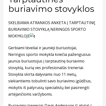
buriavimo stovyklos
SKELBIAMA ATRANKOS ANKETA Į TARPTAUTINĘ
BURIAVIMO STOVYKLĄ NERINGOS SPORTO
MOKYKLOJE
Gerbiami tėveliai ir jaunieji buriuotojai,
Neringos sporto mokykla kviečia pažengusius
jaunus buriuotojus į tarptautinę buriavimo
stovyklą, kurią ves profesionalūs treneriai.
Stovykla skirta dalyviams nuo 11 metų,
siekiantiems tobulinti savo buriavimo įgūdžius,
mokytis iš patyrusių specialistų bei pasirengti
artėjančioms varžyboms.
Buriavimo treneriai: Davis Andersons (Latvija) /