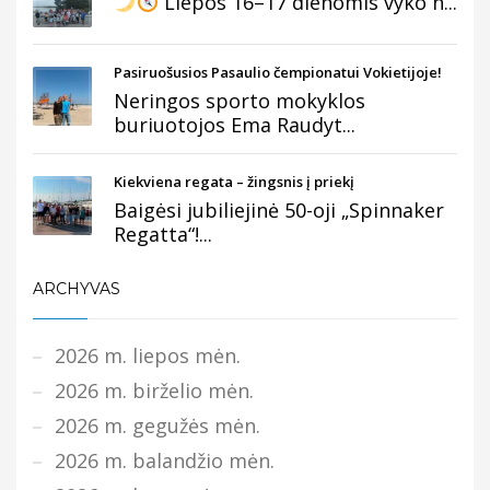
Liepos 16–17 dienomis vyko n...
Pasiruošusios Pasaulio čempionatui Vokietijoje!
Neringos sporto mokyklos
buriuotojos Ema Raudyt...
Kiekviena regata – žingsnis į priekį
Baigėsi jubiliejinė 50-oji „Spinnaker
Regatta“!...
ARCHYVAS
2026 m. liepos mėn.
2026 m. birželio mėn.
2026 m. gegužės mėn.
2026 m. balandžio mėn.