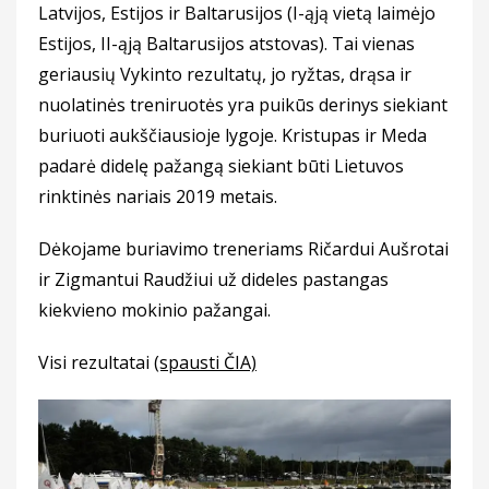
Latvijos, Estijos ir Baltarusijos (I-ąją vietą laimėjo
Estijos, II-ąją Baltarusijos atstovas).
Tai vienas
geriausių Vykinto rezultatų, jo ryžtas, drąsa ir
nuolatinės treniruotės yra puikūs derinys siekiant
buriuoti aukščiausioje lygoje. Kristupas ir Meda
padarė didelę pažangą siekiant būti Lietuvos
rinktinės nariais 2019 metais.
Dėkojame buriavimo treneriams Ričardui Aušrotai
ir Zigmantui Raudžiui už dideles pastangas
kiekvieno mokinio pažangai.
Visi rezultatai
(spausti ČIA)