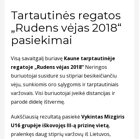
Tartautinės regatos
„Rudens vėjas 2018“
pasiekimai
Visą savaitgalį buriavę
Kaune tarptautinėje
regatoje „Rudens vėjas 2018“
Neringos
buriuotojai susidurė su stipriai besikeičiančiu
vėju, sunkiomis oro sąlygomis ir tarptautiniais
varžovais. Visi buriuotojai įveikė distancijas ir
parodė didelę ištvermę.
Aukščiausią rezultatą pasiekė
Vykintas Mizgiris
U16 grupėje iškovojęs III-ą prizinę vietą
,
pralenkęs daug stiprių varžovų iš Lietuvos,