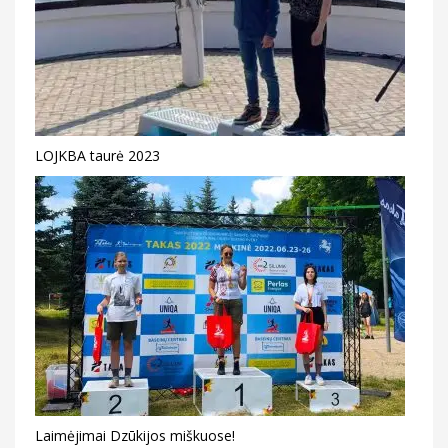
LOJKBA taurė 2023
Laimėjimai Dzūkijos miškuose!