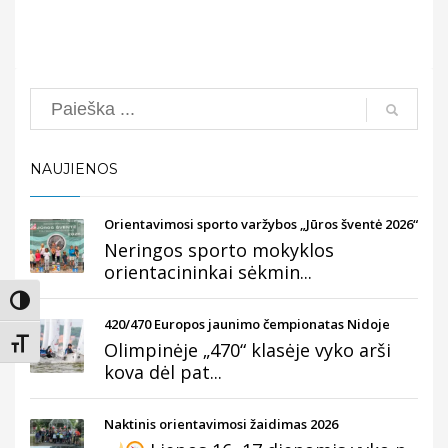
Search
NAUJIENOS
Orientavimosi sporto varžybos „Jūros šventė 2026“
Neringos sporto mokyklos
orientacininkai sėkmin...
Įjungti didesnį kontrastą
420/470 Europos jaunimo čempionatas Nidoje
Keisti teksto dydį
Olimpinėje „470“ klasėje vyko arši
kova dėl pat...
Naktinis orientavimosi žaidimas 2026