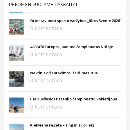
REKOMENDUOJAME PASKAITYTI
Orientavimosi sporto varžybos „Jūros šventė 2026“
0 komentarai
420/470 Europos jaunimo čempionatas Nidoje
0 komentarai
Naktinis orientavimosi žaidimas 2026
0 komentarai
Pasiruošusios Pasaulio čempionatui Vokietijoje!
0 komentarai
Kiekviena regata – žingsnis į priekį