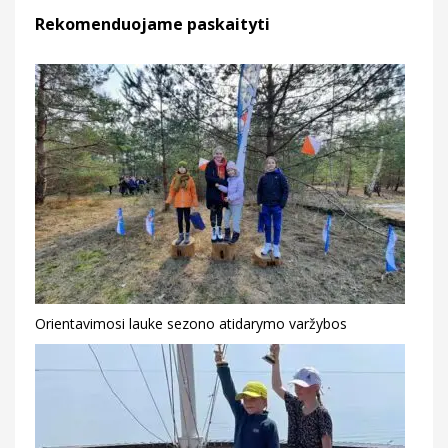
Rekomenduojame paskaityti
Orientavimosi lauke sezono atidarymo varžybos