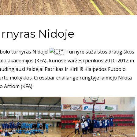
urnyras Nidoje
tbolo turnyras Nidoje!
Turnyre sužaistos draugiškos
bolo akademijos (KFA), kuriose varžėsi penkios 2010-2012 m.
ingiausi žaidėjai Patrikas ir Kiril iš Klaipėdos Futbolo
rto mokyklos. Crossbar challange rungtyje laimėjo Nikita
vo Artiom (KFA)