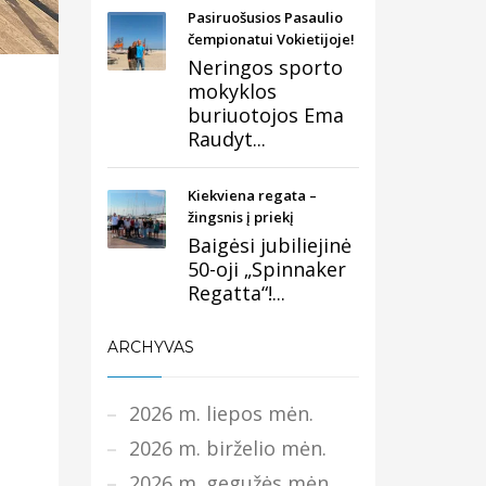
Pasiruošusios Pasaulio
čempionatui Vokietijoje!
Neringos sporto
mokyklos
buriuotojos Ema
Raudyt...
Kiekviena regata –
žingsnis į priekį
Baigėsi jubiliejinė
50-oji „Spinnaker
Regatta“!...
ARCHYVAS
2026 m. liepos mėn.
2026 m. birželio mėn.
2026 m. gegužės mėn.