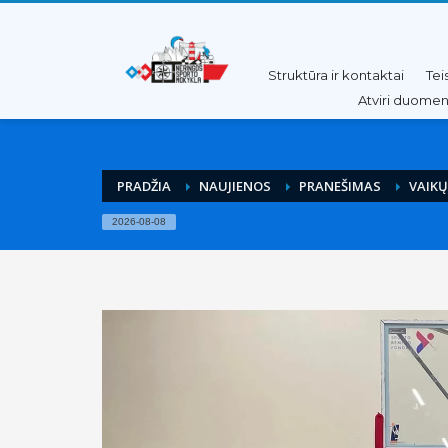
Pereiti
Pereiti
prie
prie
turinio
meniu
Struktūra ir kontaktai
Tei
Atviri duome
PRADŽIA
NAUJIENOS
PRANEŠIMAS
VAIKŲ
2026-08-08