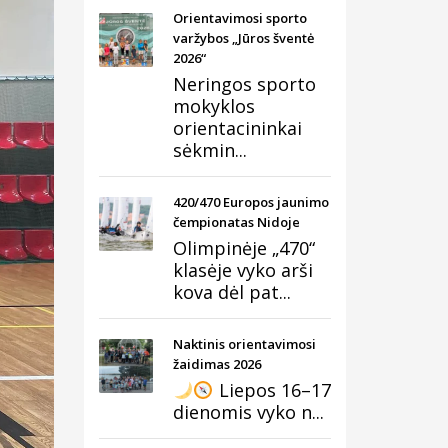
Orientavimosi sporto
varžybos „Jūros šventė
2026“
Neringos sporto
mokyklos
orientacininkai
sėkmin...
420/470 Europos jaunimo
čempionatas Nidoje
Olimpinėje „470“
klasėje vyko arši
kova dėl pat...
Naktinis orientavimosi
žaidimas 2026
Liepos 16–17
dienomis vyko n...