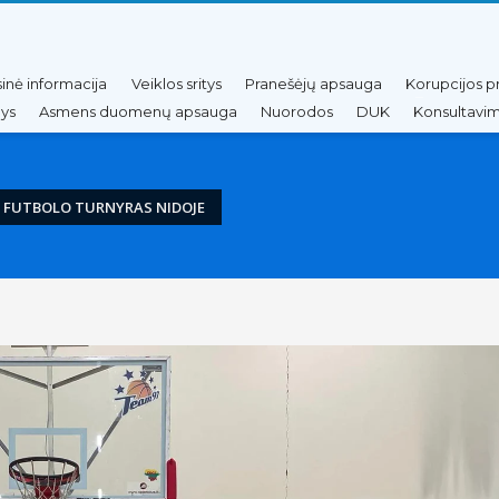
sinė informacija
Veiklos sritys
Pranešėjų apsauga
Korupcijos p
nys
Asmens duomenų apsauga
Nuorodos
DUK
Konsultavim
 FUTBOLO TURNYRAS NIDOJE