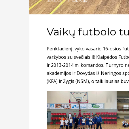
2024-02-20
/
>
PRANEŠIMAS
Vaikų futbolo t
Penktadienį įvyko vasario 16-osios fu
varžybos su svečiais iš Klaipėdos Fut
ir 2013-2014 m. komandos. Turnyro naud
akademijos ir Dovydas iš Neringos spo
(KFA) ir Žygis (NSM), o taikliausias bu