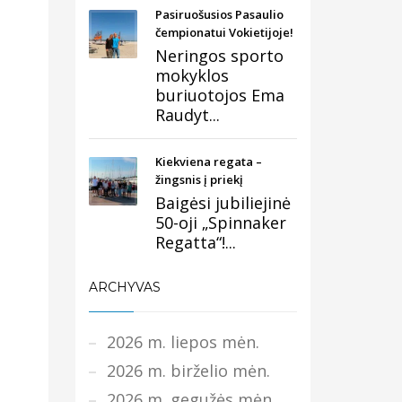
Pasiruošusios Pasaulio
čempionatui Vokietijoje!
Neringos sporto
mokyklos
buriuotojos Ema
Raudyt...
Kiekviena regata –
žingsnis į priekį
Baigėsi jubiliejinė
50-oji „Spinnaker
Regatta“!...
ARCHYVAS
2026 m. liepos mėn.
2026 m. birželio mėn.
2026 m. gegužės mėn.