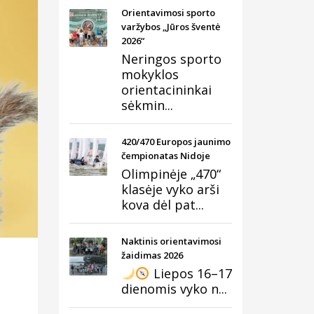
Orientavimosi sporto
varžybos „Jūros šventė
2026“
Neringos sporto
mokyklos
orientacininkai
sėkmin...
420/470 Europos jaunimo
čempionatas Nidoje
Olimpinėje „470“
klasėje vyko arši
kova dėl pat...
Naktinis orientavimosi
žaidimas 2026
Liepos 16–17
dienomis vyko n...