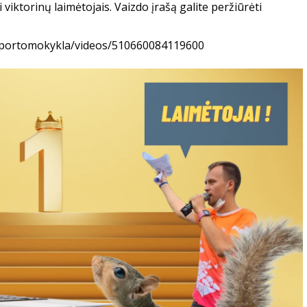
viktorinų laimėtojais. Vaizdo įrašą galite peržiūrėti
sportomokykla/videos/510660084119600