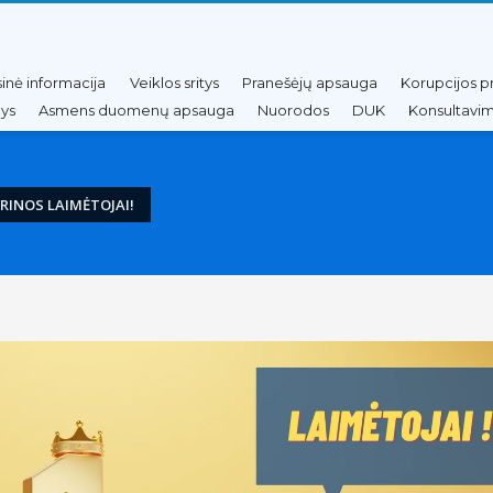
sinė informacija
Veiklos sritys
Pranešėjų apsauga
Korupcijos p
nys
Asmens duomenų apsauga
Nuorodos
DUK
Konsultavim
RINOS LAIMĖTOJAI!