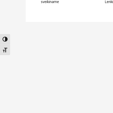
sveikiname
Lenki
Įjungti didesnį kontrastą
Keisti teksto dydį