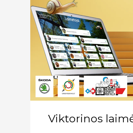
2022-04-20
/
>
PRANEŠIMAS
,
RENGINYS
Viktorinos laimė