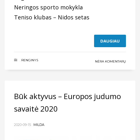
Neringos sporto mokykla
Teniso klubas – Nidos setas
DAUGIAU
.
RENGINYS
NĖRA KOMENTARŲ
Būk aktyvus – Europos judumo
savaitė 2020
2020-09-15
.
MILDA