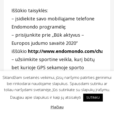
Iššūkio taisyklės:
– įsidiekite savo mobiliąjame telefone
Endomondo programėlę;
– prisijunkite prie „Būk aktyvus –
Europos judumo savaitė 2020“
iššūkio
http://www.endomondo.com/challeng
– užsiimkite sportine veikla, kurį būtų
bet kurioje GPS sekamoje sporto
kategorijoje ir truktų bent 20 minučių.
Sklandžiam svetainės veikimui, jūsų naršymo patirties gerinimui
bei rinkodarai naudojame slapukus. Spausdami sutinku ar
Iššūkio pabaigoje 10 aktyviausių iššūkio
toliau naršydami svetainėje, Jūs sutinkate su slapukų įrašymu.
dalyvių apdovanosime puikiais atminimo
Daugiau apie slapukus ir kaip jų atsisakyti
SUTINKU
puodeliais.
Plačiau