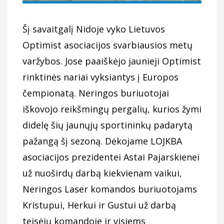
Šį savaitgalį Nidoje vyko Lietuvos
Optimist asociacijos svarbiausios metų
varžybos. Jose paaiškėjo jaunieji Optimist
rinktinės nariai vyksiantys į Europos
čempionatą. Neringos buriuotojai
iškovojo reikšmingų pergalių, kurios žymi
didelę šių jaunųjų sportininkų padarytą
pažangą šį sezoną. Dėkojame LOJKBA
asociacijos prezidentei Astai Pajarskienei
už nuoširdų darbą kiekvienam vaikui,
Neringos Laser komandos buriuotojams
Kristupui, Herkui ir Gustui už darbą
teisėjų komandoje ir visiems