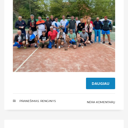
DAUGIAU
.
PRANEŠIMAS
,
RENGINYS
NĖRA KOMENTARŲ