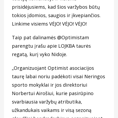
prisidėjusiems, kad šios varžybos būtų
tokios įdomios, saugios ir įkvepiančios.
Linkime visiems VĖJO! VĖJO! VĖJO!
Taip pat dalinamės
@Optimistam
parengtu įrašu apie LOJKBA taurės
regatą, kurį vyko Nidoje.
„Organizuojant Optimist asociacijos
taurę labai noriu padėkoti visai Neringos
sporto mokyklai ir jos direktoriui
Norbertui Airošiui, kurie pasirūpino
svarbiausia varžybų atributika,
užkandukais vaikams ir visą sezoną