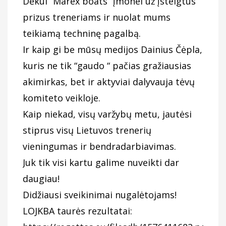
Dėkui “Marex boats” įmonei už įsteigtus
prizus treneriams ir nuolat mums
teikiamą techninę pagalbą.
Ir kaip gi be mūsų medijos Dainius Čėpla,
kuris ne tik “gaudo “ pačias gražiausias
akimirkas, bet ir aktyviai dalyvauja tėvų
komiteto veikloje.
Kaip niekad, visų varžybų metu, jautėsi
stiprus visų Lietuvos trenerių
vieningumas ir bendradarbiavimas.
Juk tik visi kartu galime nuveikti dar
daugiau!
Didžiausi sveikinimai nugalėtojams!
LOJKBA taurės rezultatai: