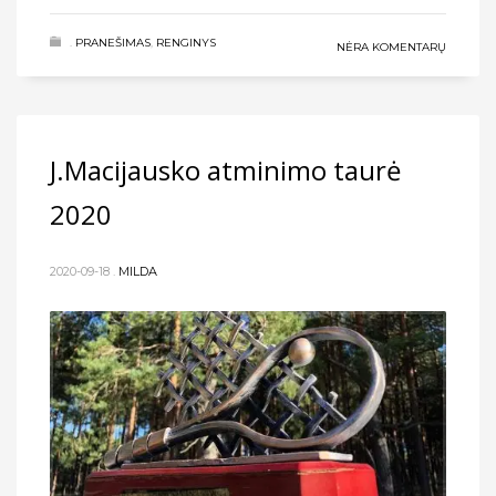
.
PRANEŠIMAS
,
RENGINYS
NĖRA KOMENTARŲ
J.Macijausko atminimo taurė
2020
2020-09-18
.
MILDA