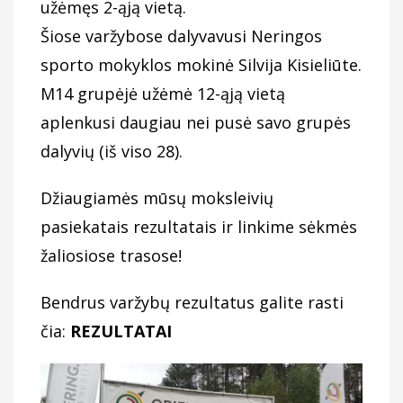
užėmęs 2-ąją vietą.
Šiose varžybose dalyvavusi Neringos
sporto mokyklos mokinė Silvija Kisieliūte.
M14 grupėjė užėmė 12-ąją vietą
aplenkusi daugiau nei pusė savo grupės
dalyvių (iš viso 28).
Džiaugiamės mūsų moksleivių
pasiekatais rezultatais ir linkime sėkmės
žaliosiose trasose!
Bendrus varžybų rezultatus galite rasti
čia:
REZULTATAI