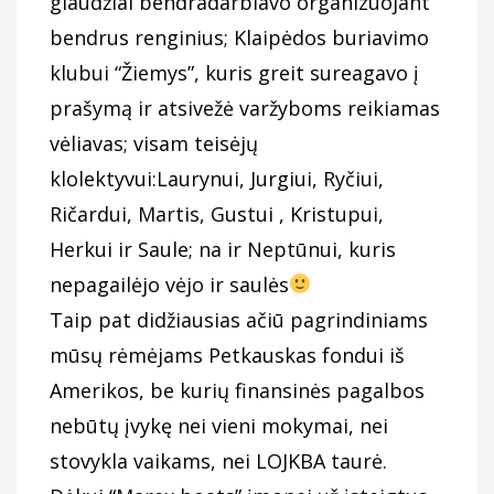
glaudžiai bendradarbiavo organizuojant
bendrus renginius; Klaipėdos buriavimo
klubui “Žiemys”, kuris greit sureagavo į
prašymą ir atsivežė varžyboms reikiamas
vėliavas; visam teisėjų
klolektyvui:Laurynui, Jurgiui, Ryčiui,
Ričardui, Martis, Gustui , Kristupui,
Herkui ir Saule; na ir Neptūnui, kuris
nepagailėjo vėjo ir saulės
Taip pat didžiausias ačiū pagrindiniams
mūsų rėmėjams Petkauskas fondui iš
Amerikos, be kurių finansinės pagalbos
nebūtų įvykę nei vieni mokymai, nei
stovykla vaikams, nei LOJKBA taurė.