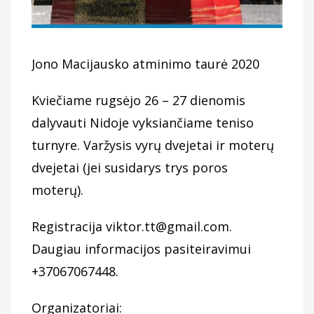
Jono Macijausko atminimo taurė 2020
Kviečiame rugsėjo 26 – 27 dienomis
dalyvauti Nidoje vyksiančiame teniso
turnyre. Varžysis vyrų dvejetai ir moterų
dvejetai (jei susidarys trys poros
moterų).
Registracija viktor.tt@gmail.com.
Daugiau informacijos pasiteiravimui
+37067067448.
Organizatoriai: