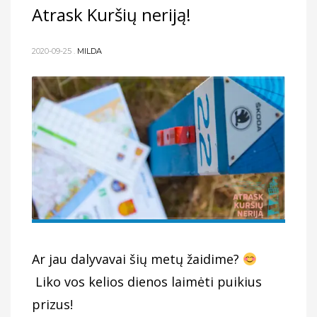
Atrask Kuršių neriją!
2020-09-25
.
MILDA
Ar jau dalyvavai šių metų žaidime?
Liko vos kelios dienos laimėti puikius
prizus!