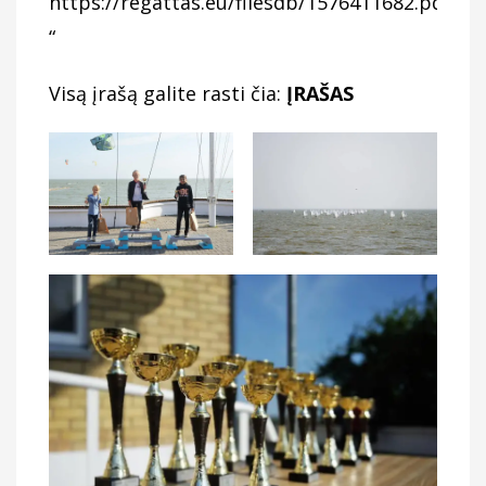
https://regattas.eu/filesdb/1576411682.pdf
“
Visą įrašą galite rasti čia:
ĮRAŠAS