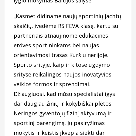
lygio mokymas Baltijos šalyse.
„Kasmet didiname naujų sportinių jachtų
skaičių, įvedėme RS FEVA klasę, kartu su
partneriais atnaujinome edukacines
erdves sportininkams bei naujas
orientavimosi trasas Kuršių nerijoje.
Sporto srityje, kaip ir kitose ugdymo
srityse reikalingos naujos inovatyvios
veiklos formos ir sprendimai.
Džiaugiuosi, kad mūsų specialistai įgys
dar daugiau žinių ir kokybiškai plėtos
Neringos gyventojų fizinį aktyvumą ir
sportinį parengimą. Jų pasiryžimas
mokytis ir keistis įkvepia siekti dar