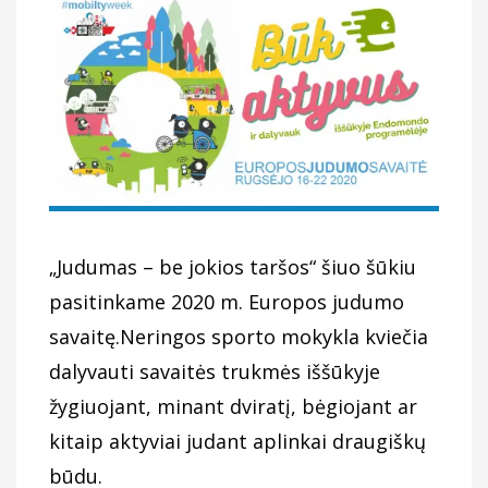
„Judumas – be jokios taršos“ šiuo šūkiu
pasitinkame 2020 m. Europos judumo
savaitę.Neringos sporto mokykla kviečia
dalyvauti savaitės trukmės iššūkyje
žygiuojant, minant dviratį, bėgiojant ar
kitaip aktyviai judant aplinkai draugiškų
būdu.