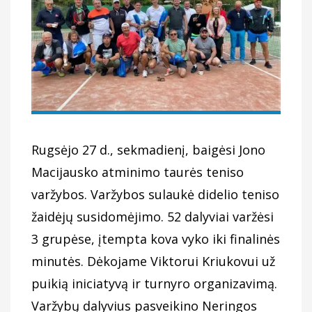
Rugsėjo 27 d., sekmadienį, baigėsi Jono
Macijausko atminimo taurės teniso
varžybos. Varžybos sulaukė didelio teniso
žaidėjų susidomėjimo. 52 dalyviai varžėsi
3 grupėse, įtempta kova vyko iki finalinės
minutės. Dėkojame Viktorui Kriukovui už
puikią iniciatyvą ir turnyro organizavimą.
Varžybų dalyvius pasveikino Neringos