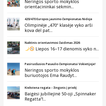
Neringos sporto mokyklos
orientacininkai sėkmin...
420/470 Europos jaunimo čempionatas Nidoje
Olimpinėje „470“ klasėje vyko arši
kova dėl pat...
Naktinis orientavimosi žaidimas 2026
Liepos 16–17 dienomis vyko n...
Pasiruošusios Pasaulio čempionatui Vokietijoje!
Neringos sporto mokyklos
buriuotojos Ema Raudyt...
Kiekviena regata – žingsnis į priekį
Baigėsi jubiliejinė 50-oji „Spinnaker
Regatta“!...