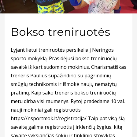
Bokso treniruotės
Lyjant lietui treniruotės persikelia į Neringos
sporto mokyklą. Prasidėjusi bokso treniruočių
savaitė iš kart sudomino mokinius. Charismatiškas
treneris Paulius supažindino su pagrindinių
smūgių technikomis ir išmokė naujų nematytų
pratimų. Kaip sako treneris bokso treniruočių
metu dirba visi raumenys. Rytoj pradedame 10 val.
nauji mokiniai gali registruotis
https://nsportmok.lt/registracija/
Taip pat visą šią
savaitę galima registruotis į irklenčių žygius, kitą
savaitę vyksiančias šokių ir tinklinio stovyklas