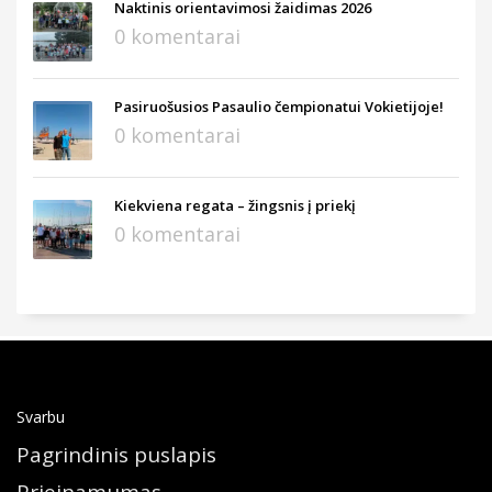
Naktinis orientavimosi žaidimas 2026
0 komentarai
Pasiruošusios Pasaulio čempionatui Vokietijoje!
0 komentarai
Kiekviena regata – žingsnis į priekį
0 komentarai
Svarbu
Pagrindinis puslapis