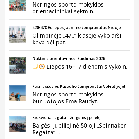
Neringos sporto mokyklos
orientacininkai sėkmin...
420/470 Europos jaunimo čempionatas Nidoje
Olimpinėje „470“ klasėje vyko arši
kova dėl pat...
Naktinis orientavimosi žaidimas 2026
Liepos 16–17 dienomis vyko n...
Pasiruošusios Pasaulio čempionatui Vokietijoje!
Neringos sporto mokyklos
buriuotojos Ema Raudyt...
Kiekviena regata – žingsnis į priekį
Baigėsi jubiliejinė 50-oji „Spinnaker
Regatta“!...