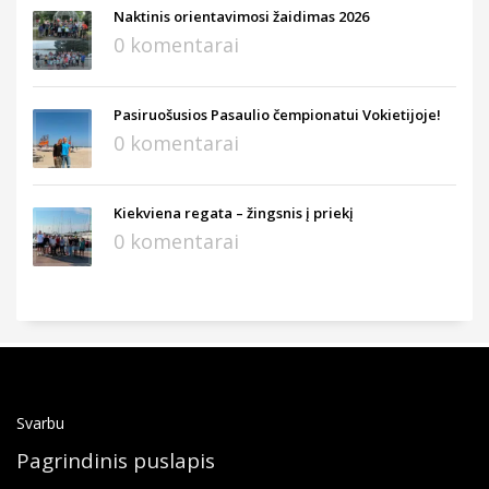
Naktinis orientavimosi žaidimas 2026
0 komentarai
Pasiruošusios Pasaulio čempionatui Vokietijoje!
0 komentarai
Kiekviena regata – žingsnis į priekį
0 komentarai
Svarbu
Pagrindinis puslapis